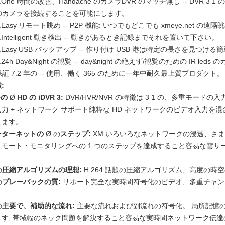
2.One 時間の改善、Handache のカメラDVR のマッチ無し -- DVR 3 
のカメラを接続することを可能にします。
.Easy リモート眺め -- P2P 機能: いつでもどこでも xmeye.net の遠隔
4.Intelligent 動き検出 -- 動きがあるとき記録までそれを置いて下さい。
5.Easy USB バックアップ -- 作り付け USB 港は特定の長さを見つ
.24h Day&Night の観覧 -- day&night の絶えず/観覧のための IR led
保証 7.2 年の -- 使用、働く 365 のために一年中耐久最上質プロダクト。
:
つの
Ø
HD の iDVR 3:
DVR/HVR/NVR の特徴は 3 1 の、多重モー
入力 + ネットワーク サポート純粋な HD ネットワークのビデオ入力
えます。
ンターネットの
Ø の
ステップ:
XM いろいろなネットワークの浸透、さ
リモート・モニタリングへの 1 つのステップを達成すること容易な雲
。
の
圧縮アルゴリズムの理想:
H.264 話題の圧縮アルゴリズム、高度の時
の
プレーバックの質:
サポート完全な実時間符号化のビデオ、多重チャン
。
の
主要で、補助的な流れ:
主要な流れおよび副流れの符号化。 局所記憶
ます; 帯域幅のネック問題を解決すること容易な実時間ネットワーク伝