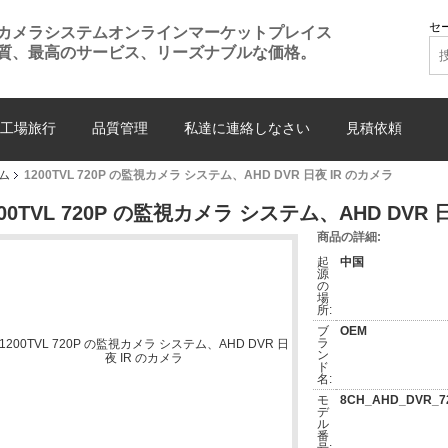
セ
カメラシステムオンラインマーケットプレイス
質、最高のサービス、リーズナブルな価格。
工場旅行
品質管理
私達に連絡しなさい
見積依頼
ム
1200TVL 720P の監視カメラ システム、AHD DVR 日夜 IR のカメラ
200TVL 720P の監視カメラ システム、AHD DVR 
商品の詳細:
起
中国
源
の
場
所:
ブ
OEM
ラ
ン
ド
名:
モ
8CH_AHD_DVR_720
デ
ル
番