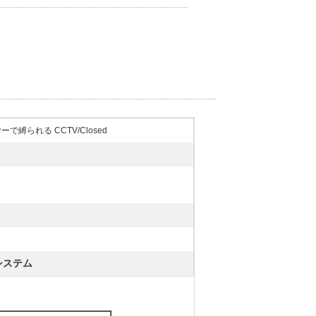
で縛られる CCTV/Closed
システム