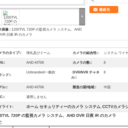
号:
連絡先
大画像 :
1200TVL 720P の監視カメラ システム、AHD
DVR 日夜 IR のカメラ
メラのタイプ::
弾丸及びドーム
カメラの結合性::
システム ワイヤー
N::
AHD-KIT06
カメラの数::
8
Unbranded/一般的
DVR/NVR チャネ
8
ランド::
ル::
デル::
AHD-KIT06
製造の国/地域::
中国
C::
適用しません
ホーム セキュリティーのカメラ システム
CCTVカメラ
イライト:
,
00TVL 720P の監視カメラ システム、AHD DVR 日夜 IR のカメラ
: