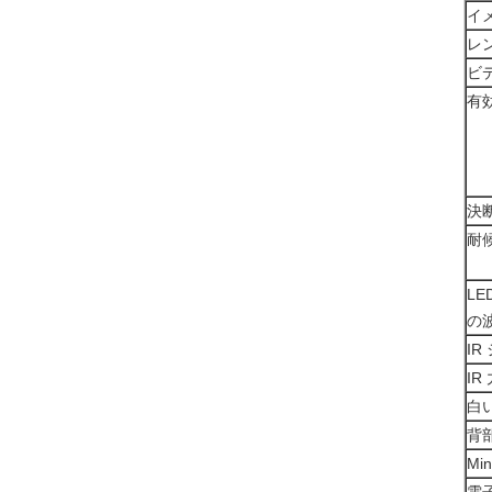
イ
レ
ビ
有
決
耐
LE
の
IR
IR
白
背
Mi