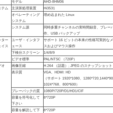
モデル
AHD-8HM06
ステム
主演算処理装置
Hi3531
オペレーティング
埋め込まれた Linux
システム
システム源
同時多重チャンネルの実時間録音、プレー
作、USB バックアップ
ンター
ユーザ・インタフ
サポート 16 ビットの本来の性格写実的な
ェイス
ェース
スおよびマウス操作
下検分スクリーン
1/4/8/9
ビデオ標準
PAL/NTSC （720P）
デオ
画像圧縮
H.264 （話題）; JPEG のスナップショット
表示質
VGA、HDMI: HD
（サポート 1920*1080、1280*720,1440*90
1024*768、800*600）
プレーバックの質
1080P/720P/D1/HD1/CIF
容量を符号化して
8*720P
下さい
容量を解読して下
8*720P