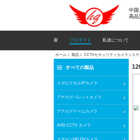
中国
高品
家
プロダクト
私達について
ホーム
製品
CCTVセキュリティカメラシステ
1
すべての製品
メガピクセルIPカメラ
アナログバレットカメラ
アナログドームカメラ
AHD CCTV カメラ
スポーツHD DVカメラ