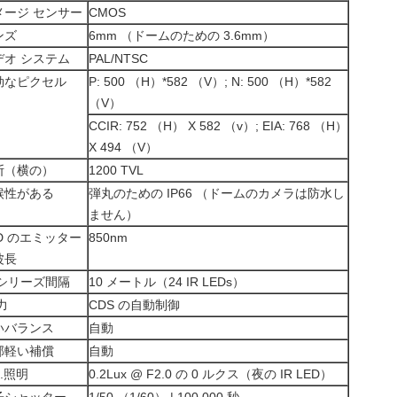
メージ センサー
CMOS
ンズ
6mm （ドームのための 3.6mm）
デオ システム
PAL/NTSC
効なピクセル
P: 500 （H）*582 （V）; N: 500 （H）*582
（V）
CCIR: 752 （H） X 582 （v）; EIA: 768 （H）
X 494 （V）
断（横の）
1200 TVL
候性がある
弾丸のための IP66 （ドームのカメラは防水し
ません）
D のエミッター
850nm
波長
 シリーズ間隔
10 メートル（24 IR LEDs）
 力
CDS の自動制御
いバランス
自動
部軽い補償
自動
n.照明
0.2Lux @ F2.0 の 0 ルクス（夜の IR LED）