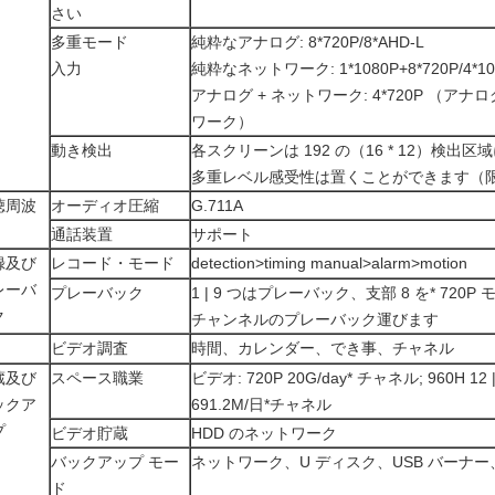
さい
多重モード
純粋なアナログ: 8*720P/8*AHD-L
入力
純粋なネットワーク: 1*1080P+8*720P/4*108
アナログ + ネットワーク: 4*720P （アナログ
ワーク）
動き検出
各スクリーンは 192 の（16 * 12）検出
多重レベル感受性は置くことができます（
聴周波
オーディオ圧縮
G.711A
通話装置
サポート
録及び
レコード・モード
detection>timing manual>alarm>motion
レーバ
プレーバック
1 | 9 つはプレーバック、支部 8 を* 720
ク
チャンネルのプレーバック運びます
ビデオ調査
時間、カレンダー、でき事、チャネル
蔵及び
スペース職業
ビデオ: 720P 20G/day* チャネル; 960H 12
ックア
691.2M/日*チャネル
プ
ビデオ貯蔵
HDD のネットワーク
バックアップ モー
ネットワーク、U ディスク、USB バーナー、
ド