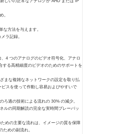
1 の新しいの正常なアナログか AHD または IP
眺め。
ける簡単な方法を与えます。
s のカメラ記録。
ドの入力、4 つのアナログのビデオ符号化、アナロ
を混合する高精細度のビデオのためのサポートを
まざまな複雑なネットワークの設定を取り払
サービスを使って作動し容易およびやすいで
空のろ過の技術による流れの 30% の減少。
ネルの同期解読の完全な実時間プレーバッ
のための主要な流れは、イメージの質を保障
達のための副流れ。