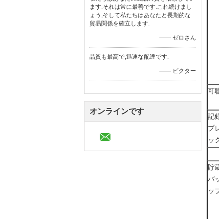
ます.それは常に最善です.これ続けまし
ょう,そして私たちはあなたと長期的な
貿易関係を確立します.
—— ゼロさん
品質も最高で,迅速な配達です.
—— ビクター
可
オンラインです
記
プ
ッ
貯
バ
ッ