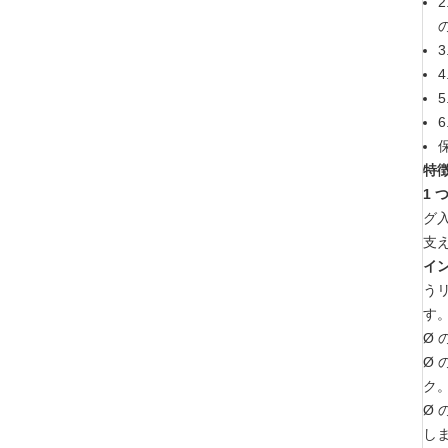
3
6
特徴
1 
グ
支
イ
う
す
Ø 
Ø 
ク
Ø 
し