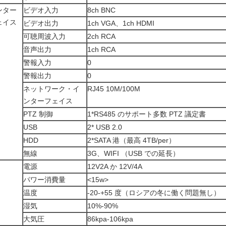
ンター
ビデオ入力
8ch BNC
ェイス
ビデオ出力
1ch VGA、1ch HDMI
可聴周波入力
2ch RCA
音声出力
1ch RCA
警報入力
0
警報出力
0
ネットワーク・イ
RJ45 10M/100M
ンターフェイス
PTZ 制御
1*RS485 のサポート多数 PTZ 議定書
USB
2* USB 2.0
HDD
2*SATA 港（最高 4TB/per）
無線
3G、WIFI （USB での延長）
電源
12V2A か 12V/4A
パワー消費量
<15w>
温度
-20-+55 度（ロシアの冬に働く問題無し）
湿気
10%-90%
大気圧
86kpa-106kpa