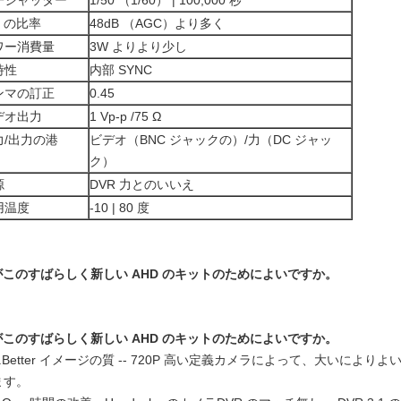
子シャッター
1/50 （1/60） | 100,000 秒
N の比率
48dB （AGC）より多く
ワー消費量
3W よりより少し
時性
内部 SYNC
ンマの訂正
0.45
デオ出力
1 Vp-p /75 Ω
力/出力の港
ビデオ（BNC ジャックの）/力（DC ジャッ
ク）
源
DVR 力とのいいえ
用温度
-10 | 80 度
がこのすばらしく新しい AHD のキットのためによいですか。
がこのすばらしく新しい AHD のキットのためによいですか。
1.Better イメージの質 -- 720P 高い定義カメラによって、大いに
ます。