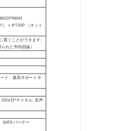
0/20*960H
） + 4*720P （ネット
区域に置くことができます;
限られた市内回線）
P モード、最高サポート 8
 | 20G/日*チャネル; 音声:
SATA バーナー