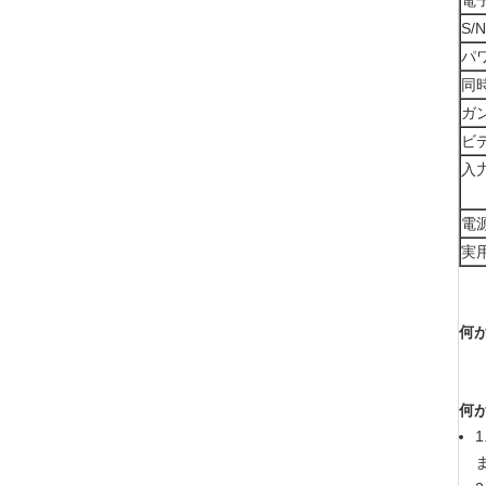
電
S/
パ
同
ガ
ビ
入
電
実
何
何