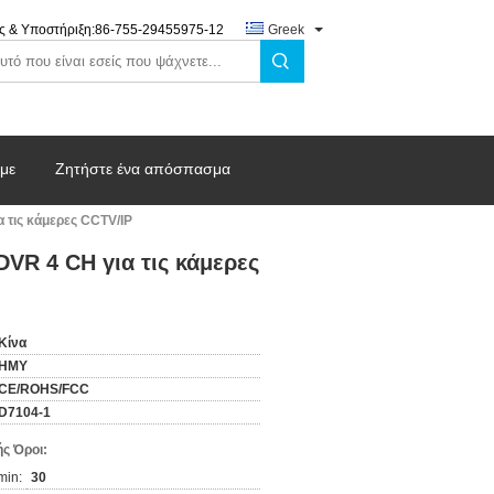
ς & Υποστήριξη:
86-755-29455975-12
Greek
 με
Ζητήστε ένα απόσπασμα
α τις κάμερες CCTV/IP
DVR 4 CH για τις κάμερες
Κίνα
HMY
CE/ROHS/FCC
D7104-1
ς Όροι:
min:
30