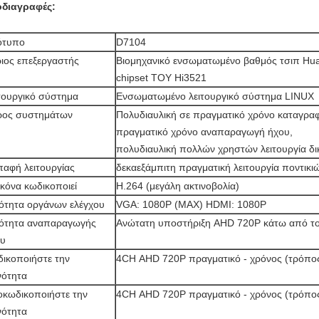
διαγραφές:
ότυπο
D7104
ιος επεξεργαστής
Βιομηχανικό ενσωματωμένο βαθμός τσιπ Hua
chipset ΤΟΥ Hi3521
τουργικό σύστημα
Ενσωματωμένο λειτουργικό σύστημα LINUX
ρος συστημάτων
Πολυδιαυλική σε πραγματικό χρόνο καταγρα
πραγματικό χρόνο αναπαραγωγή ήχου,
πολυδιαυλική πολλών χρηστών λειτουργία δ
παφή λειτουργίας
δεκαεξάμπιτη πραγματική λειτουργία ποντικ
ικόνα κωδικοποιεί
H.264 (μεγάλη ακτινοβολία)
ότητα οργάνων ελέγχου
VGA: 1080P (MAX) HDMI: 1080P
ότητα αναπαραγωγής
Ανώτατη υποστήριξη AHD 720P κάτω από τ
ου
ικοποιήστε την
4CH AHD 720P πραγματικό - χρόνος (τρόπο
νότητα
κωδικοποιήστε την
4CH AHD 720P πραγματικό - χρόνος (τρόπο
νότητα