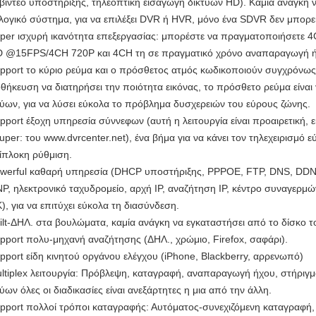
βίντεο υποστήριξης, τηλεοπτική εισαγωγή δικτύων HD). Καμία ανάγκη ν
λογικό σύστημα, για να επιλέξει DVR ή HVR, μόνο ένα SDVR δεν μπορεί
per ισχυρή ικανότητα επεξεργασίας: μπορέστε να πραγματοποιήσετε 
 @15FPS/4CH 720P και 4CH τη σε πραγματικό χρόνο αναπαραγωγή
pport το κύριο ρεύμα και ο πρόσθετος ατμός κωδικοποιούν συγχρόνως. 
θήκευση να διατηρήσει την ποιότητα εικόνας, το πρόσθετο ρεύμα είναι
τύων, για να λύσει εύκολα το πρόβλημα δυσχερειών του εύρους ζώνης.
pport έξοχη υπηρεσία σύννεφων (αυτή η λειτουργία είναι προαιρετική,
super: του www.dvrcenter.net), ένα βήμα για να κάνει τον τηλεχειρισμό
ίπλοκη ρύθμιση.
werful καθαρή υπηρεσία (DHCP υποστήριξης, PPPOE, FTP, DNS, DDNS
P, ηλεκτρονικό ταχυδρομείο, αρχή IP, αναζήτηση IP, κέντρο συναγερμ
), για να επιτύχει εύκολα τη διασύνδεση.
ilt-ΔΗΛ. στα βουλώματα, καμία ανάγκη να εγκαταστήσει από το δίσκο 
pport πολυ-μηχανή αναζήτησης (ΔΗΛ., χρώμιο, Firefox, σαφάρι).
pport είδη κινητού οργάνου ελέγχου (iPhone, Blackberry, αρρενωπό)
ltiplex λειτουργία: Πρόβλεψη, καταγραφή, αναπαραγωγή ήχου, στήριγμ
τύων όλες οι διαδικασίες είναι ανεξάρτητες η μια από την άλλη.
pport πολλοί τρόποι καταγραφής: Αυτόματος-συνεχιζόμενη καταγραφή