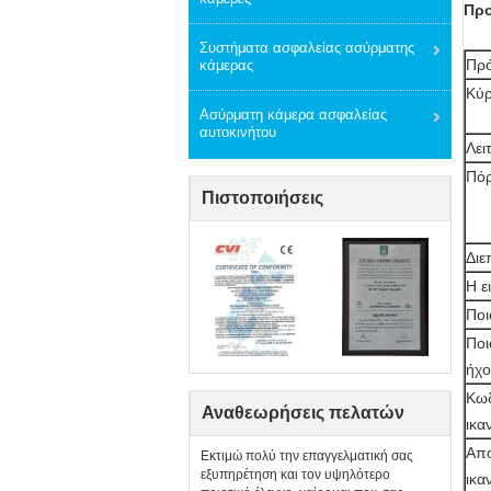
Προ
Συστήματα ασφαλείας ασύρματης
Πρ
κάμερας
Κύρ
Ασύρματη κάμερα ασφαλείας
αυτοκινήτου
Λει
Πό
Πιστοποιήσεις
Διε
Η ε
Ποι
Ποι
ήχ
Κωδ
Αναθεωρήσεις πελατών
ικα
Απο
Εκτιμώ πολύ την επαγγελματική σας
εξυπηρέτηση και τον υψηλότερο
ικα