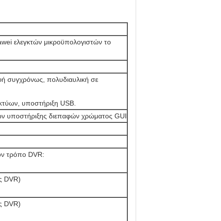
wei ελεγκτών μικροϋπολογιστών το
φή συγχρόνως, πολυδιαυλική σε
ικτύων, υποστήριξη USB.
ιών υποστήριξης διεπαφών χρώματος GUI
ον τρόπο DVR:
ς DVR)
ς DVR)