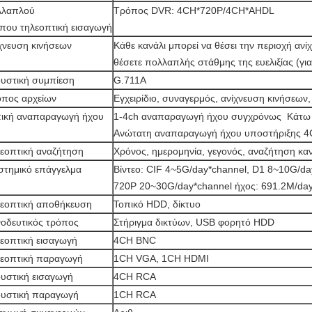
λλαπλού
Τρόπος DVR: 4CH*720P/4CH*AHDL
που τηλεοπτική εισαγωγή
χνευση κινήσεων
Κάθε κανάλι μπορεί να θέσει την περιοχή αν
θέσετε πολλαπλής στάθμης της ευελιξίας (για
υστική συμπίεση
G.711A
πος αρχείων
Εγχειρίδιο, συναγερμός, ανίχνευση κινήσεων
ική αναπαραγωγή ήχου
1-4ch αναπαραγωγή ήχου συγχρόνως Κάτω 
Ανώτατη αναπαραγωγή ήχου υποστήριξης 
εοπτική αναζήτηση
Χρόνος, ημερομηνία, γεγονός, αναζήτηση κα
στημικό επάγγελμα
Βίντεο: CIF 4~5G/day*channel, D1 8~10G/
720P 20~30G/day*channel ήχος: 691.2M/day
εοπτική αποθήκευση
Τοπικό HDD, δίκτυο
οδευτικός τρόπος
Στήριγμα δικτύων, USB φορητό HDD
εοπτική εισαγωγή
4CH BNC
εοπτική παραγωγή
1CH VGA, 1CH HDMI
υστική εισαγωγή
4CH RCA
υστική παραγωγή
1CH RCA