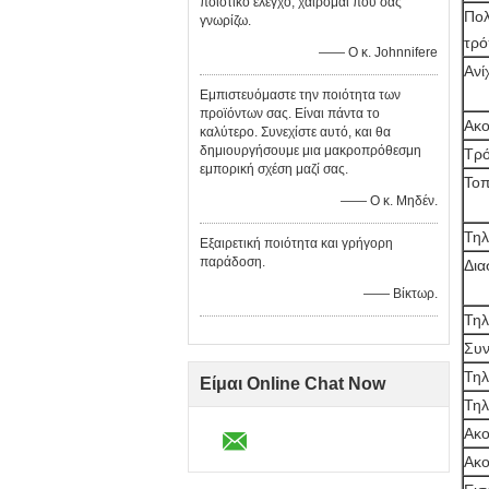
ποιοτικό έλεγχο, χαίρομαι που σας
Πο
γνωρίζω.
τρό
—— Ο κ. Johnnifere
Ανί
Εμπιστευόμαστε την ποιότητα των
προϊόντων σας. Είναι πάντα το
Ακο
καλύτερο. Συνεχίστε αυτό, και θα
δημιουργήσουμε μια μακροπρόθεσμη
Τρό
εμπορική σχέση μαζί σας.
Τοπ
—— Ο κ. Μηδέν.
Τηλ
Εξαιρετική ποιότητα και γρήγορη
παράδοση.
Δια
—— Βίκτωρ.
Τηλ
Συν
Τηλ
Είμαι Online Chat Now
Τηλ
Ακο
Ακο