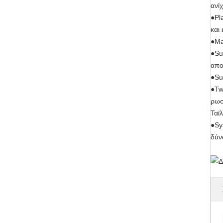
ανί
●Pl
και 
●Ma
●Su
απο
●Su
●Tw
ρωσ
Ταϊ
●Sy
δύν