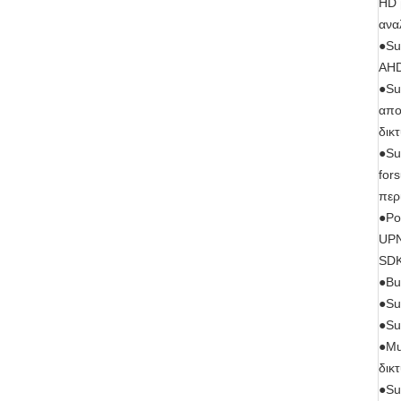
HD 
ανα
●Su
AHD
●Su
απο
δικ
●Su
for
περ
●Po
UPN
SDK
●Bu
●Su
●Su
●Mu
δικ
●Su