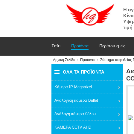
Η αγ
Κίνα
Υψηλ
τιμή.
Σπίτι
Προϊόντα
Περίπου εμείς
Αρχική Σελίδα
Προϊόντα
Σύστημα ασφαλείας 
Δι
ΌΛΑ ΤΑ ΠΡΟΪΌΝΤΑ
CC
Κάμερα IP Megapixel
Αναλογική κάμερα Bullet
Ανάλογη κάμερα θόλου
ΚΑΜΕΡΑ CCTV AHD