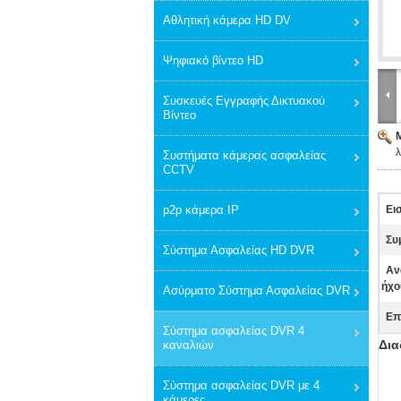
Αθλητική κάμερα HD DV
Ψηφιακό βίντεο HD
Συσκευές Εγγραφής Δικτυακού
Βίντεο
λ
Συστήματα κάμερας ασφαλείας
CCTV
p2p κάμερα IP
Ει
Συ
Σύστημα Ασφαλείας HD DVR
Αν
ήχο
Ασύρματο Σύστημα Ασφαλείας DVR
Επ
Σύστημα ασφαλείας DVR 4
Δια
καναλιών
Σύστημα ασφαλείας DVR με 4
κάμερες