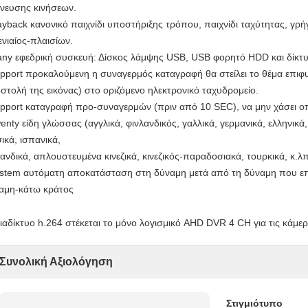
χνευσης κινήσεων.
ayback κανονικό παιχνίδι υποστήριξης τρόπου, παιχνίδι ταχύτητας, γρήγ
ενιαίος-πλαισίων.
ny εφεδρική συσκευή: Δίσκος λάμψης USB, USB φορητό HDD και δίκτυ
pport προκαλούμενη η συναγερμός καταγραφή θα στείλει το θέμα επιφ
στολή της εικόνας) στο οριζόμενο ηλεκτρονικό ταχυδρομείο.
pport καταγραφή προ-συναγερμών (πριν από 10 SEC), να μην χάσει 
enty είδη γλώσσας (αγγλικά, φινλανδικός, γαλλικά, γερμανικά, ελληνικά,
ικά, ισπανικά,
λανδικά, απλουστευμένα κινεζικά, κινεζικός-παραδοσιακά, τουρκικά, κ.λ
stem αυτόματη αποκατάσταση στη δύναμη μετά από τη δύναμη που επα
αμη-κάτω κράτος
Συνολική Αξιολόγηση
Στιγμιότυπο