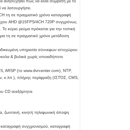
α ανησυχηθεί πώς να είναι συμβατή με το
 να λειτουργήσει.
4CH τη σε πραγματικό χρόνο καταγραφή
 ήχου AHD @15FPS/4CH 720P συγχρόνως.
Το κύριο ρεύμα πρόκειται για την τοπική
 για τη σε πραγματικό χρόνο μετάδοση
 ειδικευμένη υπηρεσία σύννεφων ιστοχώρου
 εύκολα & βολικά χωρίς οποιαδήποτε
, ARSP (το www.dvrcenter.com), NTP,
ών, κ.λπ.), πλήρης περίφραξη (ΙΣΤΌΣ, CMS,
του CD ανεξάρτητα.
α, ζωντανή, κινητή τηλεφωνική άποψη
, καταγραφή συγχρονισμού, καταγραφή