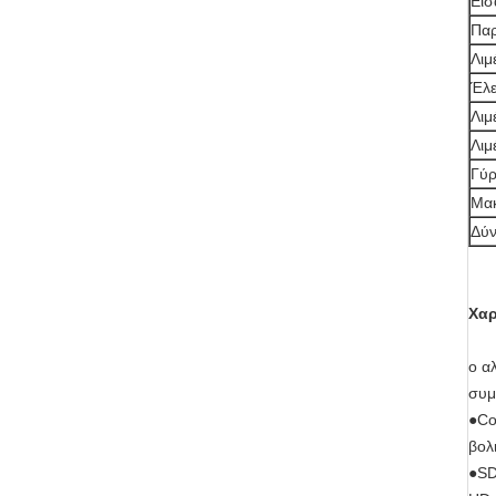
Εισ
Πα
Λιμ
Έλε
Λιμ
Λιμ
Γύ
Μακ
Δύ
Χαρ
ο α
συμ
●Co
βολ
●SD