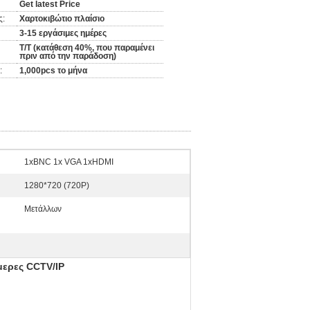
Get latest Price
ς:
Χαρτοκιβώτιο πλαίσιο
3-15 εργάσιμες ημέρες
T/T (κατάθεση 40%, που παραμένει
πριν από την παράδοση)
:
1,000pcs το μήνα
1xBNC 1x VGA 1xHDMI
1280*720 (720P)
Μετάλλων
μερες CCTV/IP