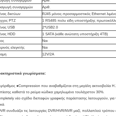
αγωγή συναγερμών
Αριθ.
ραγωγή συναγερμών
Αριθ.
ένας δικτύων
RJ45 μόνος-προσαρμοστικός Ethernet λιμέ
γχος PTZ
1 RS485 πολυ είδη υποστήριξης πρωτοκόλ
ένας USB
2*USB2.0
ένας HDD
1 SATA (κάθε ανώτατη υποστήριξη 4TB)
ρος
Ναι
ρινός ελεγκτής
Ναι
ναμη
12V/2A
ακτηριστικά γνωρίσματα:
λγόριθμος ●Compression που αναβαθμίζεται στη μεγάλη ακτινοβολία H.
πίεσης καθιστά το ρεύμα κώδικα χαμηλωμένο τουλάχιστον 30%.
mpletely νέο σχέδιο διεπαφών γραφικής παράστασης λειτουργούν, για ν
ικά.
VR συνδυάζει τις λειτουργίες DVR/HVR/NVR μαζί, πολλαπλού τρόπου ε