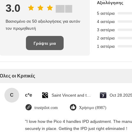
Αξιολόγησης
3.0
5 αστέρια
Βασισμένο σε 50 αξιολογήσεις για αυτόν
4 αστέρια
τον προμηθευτή
3 αστέρια
2 αστέρια
Γράψτε μια
1 αστέρια
κριτική
Όλες οι Κριτικές
C
c*e
Saint Vincent and the Grenadines
Oct 28.202
trustpilot.com
Χρήσιμο (8987)
"I love how the Pico 4 handles IPD adjustment. The manual 
securely in place. Getting the IPD just right eliminated！