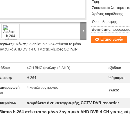
Τιμή:
Συσκευασία λεπτομέρειε
Χρόνος παράδοσης:
Όροι πληρωμής:
Δυνατότητα προσφοράς
Επικοινωνία
Μεγάλες Εικόνας :
Διαδίκτυο h.264 στέκεται το μόνο
ογισμικό AHD DVR 4 CH για τις κάμερες CCTV/IP
σόδου:
4CH BNC (ανάλογο ή AHD)
εξόδου:
μπίεση:
H.264
Ψήφισμα:
απαραγωγή
4 κανάλι συγχρόνως
Υλικό:
υ:
ασφάλεια dvr καταγραφής
CCTV DVR recorder
ισημαίνω:
,
δίκτυο h.264 στέκεται το μόνο λογισμικό AHD DVR 4 CH για τις κά