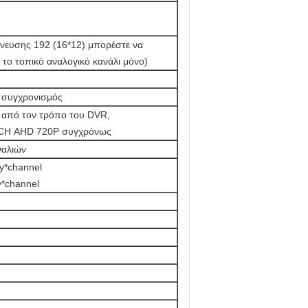
ίχνευσης 192 (16*12) μπορέστε να
 το τοπικό αναλογικό κανάλι μόνο)
, συγχρονισμός
από τον τρόπο του DVR,
4CH AHD 720P συγχρόνως
ναλιών
day*channel
*channel