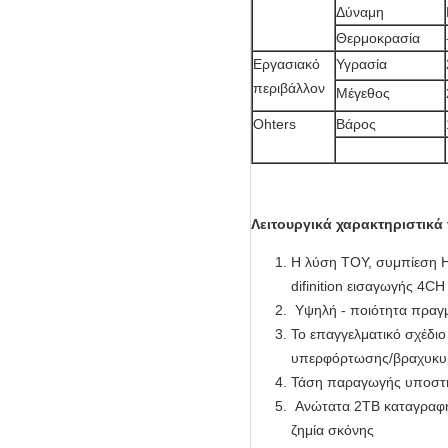
Δύναμη
Θερμοκρασία
Εργασιακό
Υγρασία
περιβάλλον
Μέγεθος
Ohters
Βάρος
Λειτουργικά χαρακτηριστικά
Η λύση ΤΟΥ, συμπίεση H
difinition εισαγωγής 4
Υψηλή - ποιότητα πραγμ
Το επαγγελματικό σχέδιο
υπερφόρτωσης/βραχυκυκλ
Τάση παραγωγής υποστήρ
Ανώτατα 2TB καταγραφή
ζημία σκόνης