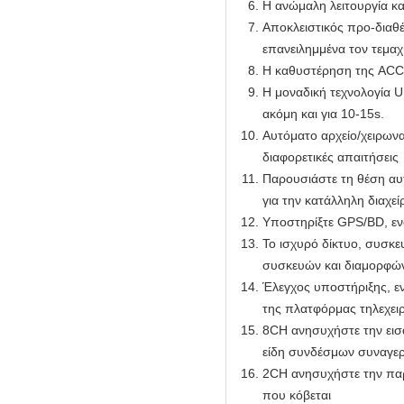
Η ανώμαλη λειτουργία κα
Αποκλειστικός προ-διαθέ
επανειλημμένα τον τεμαχι
Η καθυστέρηση της ACC 
Η μοναδική τεχνολογία UP
ακόμη και για 10-15s.
Αυτόματο αρχείο/χειρωνα
διαφορετικές απαιτήσεις
Παρουσιάστε τη θέση αυ
για την κατάλληλη διαχεί
Υποστηρίξτε GPS/BD, ενό
Το ισχυρό δίκτυο, συσκε
συσκευών και διαμορφών
Έλεγχος υποστήριξης, ε
της πλατφόρμας τηλεχει
8CH ανησυχήστε την εισ
είδη συνδέσμων συναγε
2CH ανησυχήστε την παρ
που κόβεται