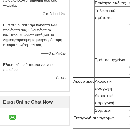
ποιοτικό έλεγχο, χαίρομαι που σας
Ποιότητα εικόνας
γνωρίζω.
Τηλεοπτικά
—— Ο κ. Johnnifere
πρότυπα
Εμπιστευόμαστε την ποιότητα των
προϊόντων σας. Είναι πάντα το
καλύτερο. Συνεχίστε αυτό, και θα
δημιουργήσουμε μια μακροπρόθεσμη
εμπορική σχέση μαζί σας.
—— Ο κ. Μηδέν.
Τρόπος αρχείων
Εξαιρετική ποιότητα και γρήγορη
παράδοση.
—— Βίκτωρ.
Ακουστικός
Ακουστική
εισαγωγή
Ακουστική
Είμαι Online Chat Now
παραγωγή
Συμπίεση
Εισαγωγή συναγερμών