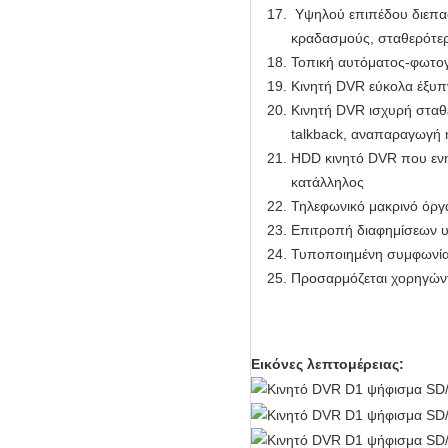
Υψηλού επιπέδου διεπαφ
κραδασμούς, σταθερότε
Τοπική αυτόματος-φωτο
Κινητή DVR εύκολα έξυπ
Κινητή DVR ισχυρή σταθ
talkback, αναπαραγωγή ήχ
HDD κινητό DVR που ενη
κατάλληλος
Τηλεφωνικό μακρινό όργ
Επιτροπή διαφημίσεων υ
Τυποποιημένη συμφωνία
Προσαρμόζεται χορηγώντ
Εικόνες λεπτομέρειας: