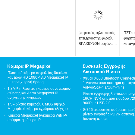
ψηφιακός τηλεοπτικός
ΠΣΤ υπ
επεξεργαστής φλοιών
φορητ
ΒΡΑΧΙΌΝΩΝ οργάνων
καταγρ
καταγραφής
αισθητ
επιτήρησης 24/32
κάμερα
κανάλι DVR A9
ελέγχ
Κάμερα IP Megapixel
Συσκευές Εγγραφής
Δικτυακού Βίντεο
Πλαστικά κάμερα ασφαλείας δικτύων
καμερών HD 1080P 3.0 Megapixel IP
Xtruck X003 Bluetooth Connecti
με τη νυχτερινή όραση
1 Διαγνωστικό σύστημα φορτηγ
Vol-vo/Sca-nia/Cum-mins
1.3MP τηλεοπτική κάμερα συναγερμών
ώθησης και Aarm Megapixel IP
Βίντεο εγγραφής δικτύων συνα
ανίχνευσης κινήσεων
16CH NVR σημείου εισόδου 72
960P με USB 2.0
1/3» δίκτυο καμερών CMOS υψηλό
Megapixel, κάμερα εγχώριου ελέγχου
G.726 ακουστική ασύρματη μετ
βίντεο εγγραφής PDVR αστυνομ
Κάμερα Megapixel IP/κάμερα Wifi IP/
ζωντανή άποψη
ασύρματη κάμερα IP