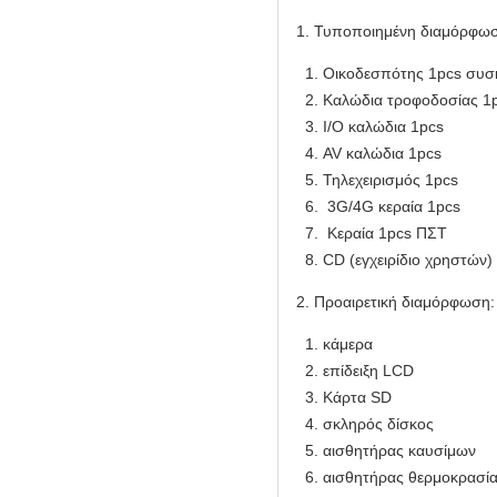
1. Τυποποιημένη διαμόρφω
Οικοδεσπότης 1pcs συσ
Καλώδια τροφοδοσίας 1
I/O καλώδια 1pcs
AV καλώδια 1pcs
Τηλεχειρισμός 1pcs
3G/4G κεραία 1pcs
Κεραία 1pcs ΠΣΤ
CD (εγχειρίδιο χρηστών)
2. Προαιρετική διαμόρφωση:
κάμερα
επίδειξη LCD
Κάρτα SD
σκληρός δίσκος
αισθητήρας καυσίμων
αισθητήρας θερμοκρασί