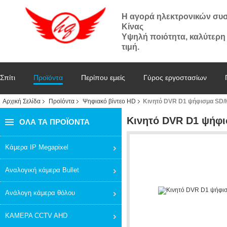
Η αγορά ηλεκτρονικών συ
Κίνας
Υψηλή ποιότητα, καλύτερη
τιμή.
Σπίτι
Προϊόντα
Περίπου εμείς
Γύρος εργοστασίων
Αρχική Σελίδα
Προϊόντα
Ψηφιακό βίντεο HD
Κινητό DVR D1 ψήφισμα SD
Κινητό DVR D1 ψήφ
ΌΛΑ ΤΑ ΠΡΟΪΌΝΤΑ
Κάμερα IP Megapixel
Αναλογική κάμερα Bullet
Ανάλογη κάμερα θόλου
ΚΑΜΕΡΑ CCTV AHD