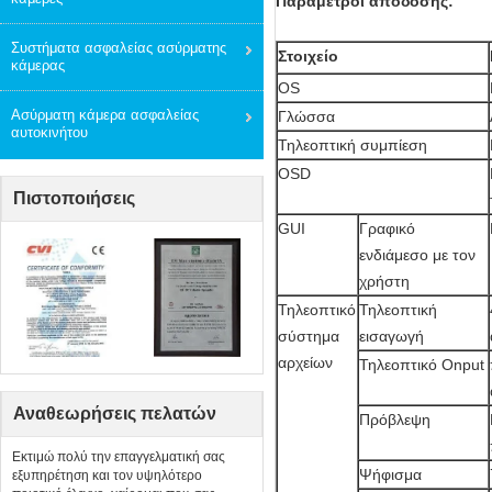
Παράμετροι απόδοσης:
Συστήματα ασφαλείας ασύρματης
Στοιχείο
κάμερας
OS
Ασύρματη κάμερα ασφαλείας
Γλώσσα
αυτοκινήτου
Τηλεοπτική συμπίεση
OSD
Πιστοποιήσεις
GUI
Γραφικό
ενδιάμεσο με τον
χρήστη
Τηλεοπτικό
Τηλεοπτική
σύστημα
εισαγωγή
αρχείων
Τηλεοπτικό Onput
Αναθεωρήσεις πελατών
Πρόβλεψη
Εκτιμώ πολύ την επαγγελματική σας
Ψήφισμα
εξυπηρέτηση και τον υψηλότερο