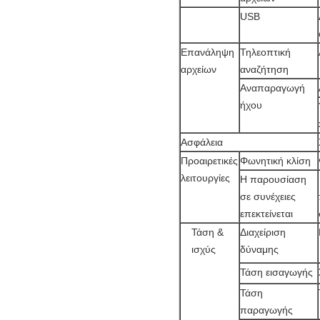
USB
Επανάληψη
Τηλεοπτική
αρχείων
αναζήτηση
Αναπαραγωγή
ήχου
Ασφάλεια
Προαιρετικές
Φωνητική κλίση
λειτουργίες
Η παρουσίαση
σε συνέχειες
επεκτείνεται
Τάση &
Διαχείριση
ισχύς
δύναμης
Τάση εισαγωγής
Τάση
παραγωγής