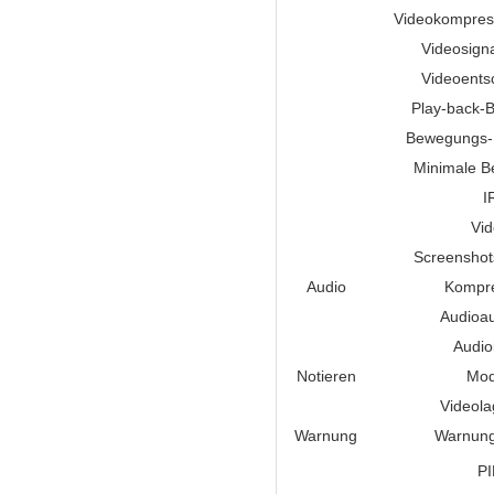
Videokompres
Videosign
Videoents
Play-back-Bi
Bewegungs-
Minimale B
I
Vi
Screenshot
Audio
Kompr
Audioa
Audio
Notieren
Mo
Videol
Warnung
Warnung
P