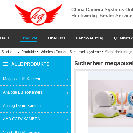
China Camera Systems Onl
Hochwertig, Bester Service
Haus
Produkte
Über uns
Fabrik-Ausflug
Qualitätsk
Startseite
Produkte
Wireless Camera Sicherheitssysteme
Sicherheit meg
Sicherheit megapix
ALLE PRODUKTE
Megapixel-IP-Kamera
Analoge Bullet-Kamera
Analog-Dome-Kamera
AHD CCTV-KAMERA
Sport HD DV Kamera