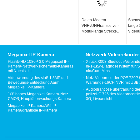
Daten-Modem
Soems 
VHF-/UHFtransceiver-
lange 
Modul-lange Strecke
Videoü
500mW FSK drahtloser
Empfä
Videoü
5.8Gh
Megapixel-IP-Kamera
Netzwerk-Videorekorder
Plastik-HD 1080P 3,0 Megapixel IP-
Xtruck X003 Bluetooth-Verbind
Kamera-Netzwerksicherheits-Kameras
in-1-Lkw-Diagnosesystem für /S
mit Nachtsicht
nia/Cum-Mins
Videowarnung des stoß-1.3MP und
Netz-Videorecorder POE 720P
Bewegungs-Entdeckung Aarm
Warnungs-16CH NVR mit USB 
Megapixel IP-Kamera
Audiodrahtlose übertragung de
1/3" hohes Megapixel Kamera-Netz
polizei-G.726 des Videorecor
CMOS, Hauptüberwachungs-Kamera
3G, Liveansicht
Megapixel IP Kamera/Wifi IP-
Kamera/drahtlose IP-Kamera