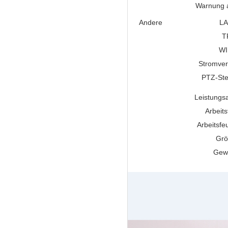
Warnung 
Andere
L
T
WI
Stromve
PTZ-St
Leistung
Arbeit
Arbeitsfeu
Gr
Gew