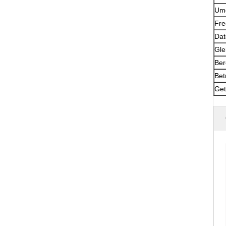
Umg
Fre
Dat
Gle
Ber
Bet
Get