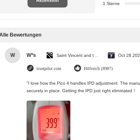
Rezension
1 Sterne
schreiben
Alle Bewertungen
W
W*s
Saint Vincent and the Grenadines
Oct 28.20
trustpilot.com
Hilfreich (8987)
"I love how the Pico 4 handles IPD adjustment. The manual 
securely in place. Getting the IPD just right eliminated！