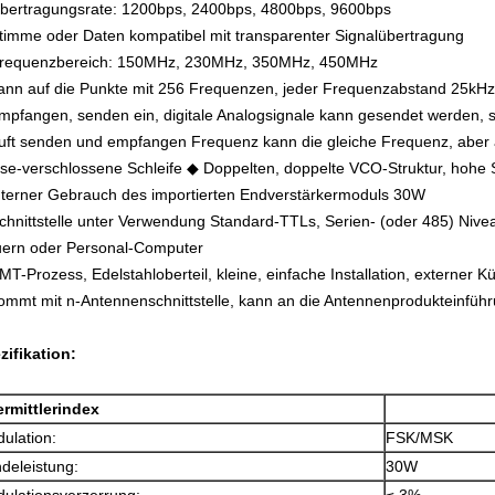
bertragungsrate: 1200bps, 2400bps, 4800bps, 9600bps
timme oder Daten kompatibel mit transparenter Signalübertragung
requenzbereich: 150MHz, 230MHz, 350MHz, 450MHz
ann auf die Punkte mit 256 Frequenzen, jeder Frequenzabstand 25kHz 
mpfangen, senden ein, digitale Analogsignale kann gesendet werden, s
uft senden und empfangen Frequenz kann die gleiche Frequenz, aber 
se-verschlossene Schleife ◆ Doppelten, doppelte VCO-Struktur, hohe St
nterner Gebrauch des importierten Endverstärkermoduls 30W
chnittstelle unter Verwendung Standard-TTLs, Serien- (oder 485) Nivea
uern oder Personal-Computer
MT-Prozess, Edelstahloberteil, kleine, einfache Installation, externer K
ommt mit n-Antennenschnittstelle, kann an die Antennenprodukteinfüh
zifikation:
rmittlerindex
ulation:
FSK/MSK
deleistung:
30W