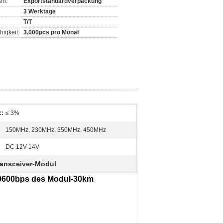
en:
Exportstandardverpackung
3 Werktage
T/T
igkeit:
3,000pcs pro Monat
::
≤ 3%
150MHz, 230MHz, 350MHz, 450MHz
DC 12V-14V
ransceiver-Modul
9600bps des Modul-30km