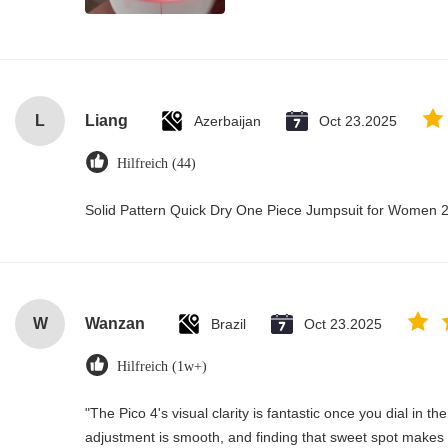
L
Liang
Azerbaijan
Oct 23.2025
Hilfreich (44)
Solid Pattern Quick Dry One Piece Jumpsuit for Women
W
Wanzan
Brazil
Oct 23.2025
Hilfreich (1w+)
"The Pico 4's visual clarity is fantastic once you dial in t
adjustment is smooth, and finding that sweet spot makes a