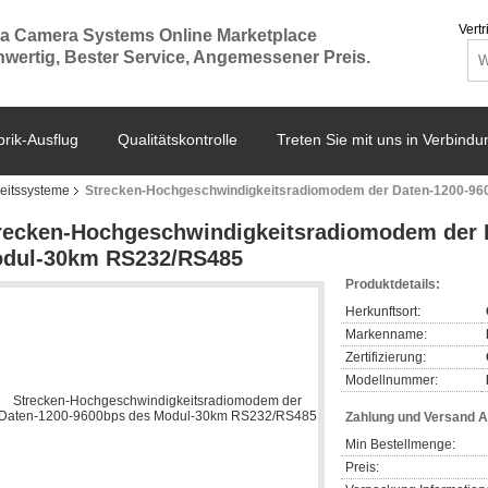
Vertr
a Camera Systems Online Marketplace
wertig, Bester Service, Angemessener Preis.
rik-Ausflug
Qualitätskontrolle
Treten Sie mit uns in Verbindu
eitssysteme
Strecken-Hochgeschwindigkeitsradiomodem der Daten-1200-9
recken-Hochgeschwindigkeitsradiomodem der 
dul-30km RS232/RS485
Produktdetails:
Herkunftsort:
Markenname:
Zertifizierung:
Modellnummer:
Zahlung und Versand 
Min Bestellmenge:
Preis: