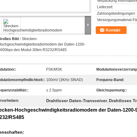
Verpackung Information
Lieferzeit:
Zahlungsbedingungen:
Versorgungsmaterial-Fäh
Kontakt
roßes Bild :
Strecken-
Hochgeschwindigkeitsradiomodem der Daten-1200-
9600bps des Modul-30km RS232/RS485
dulation::
FSK/MSK
Modulationsverzerrung
dulationsempfindlichkeit::
100mV (3KHz SINAD)
Frequenz-Band:
quenzstabilität::
± 2.5ppm
Gleichspannung::
Drahtloser Daten-Transceiver
Drahtloses T
rvorheben:
,
recken-Hochgeschwindigkeitsradiomodem der Daten-1200-
232/RS485
enschaften: