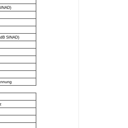
SINAD)
2dB SINAD)
annung
z