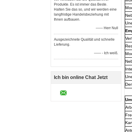
Mod
Produkte. Es ist immer das Beste.
Mod
Halten Sie das so, und wir werden eine
langfristige Handelsbeziehung mit
Neb
Ihnen aufbauen.
Une
—— Herr Null
Em
Ver
Ausgezeichnete Qualität und schnelle
Lieferung.
Res
—— - Ich weiß.
Mod
Neb
Int
Une
Ich bin online Chat Jetzt
Dem
Um
Arb
Fre
Kan
Ant