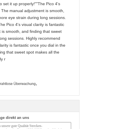
 set it up properly!""The Pico 4's
tly. The manual adjustment is smooth,
more eye strain during long sessions.
 Pico 4's visual clarity is fantastic
 is smooth, and finding that sweet
g long sessions. Highly recommend
arity is fantastic once you dial in the
ing that sweet spot makes all the
ly r
,
 drahtlose Überwachung
ge direkt an uns