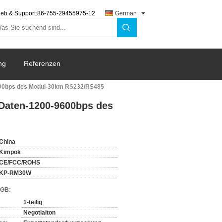
ieb & Support:
86-755-29455975-12
German
ng
Referenzen
600bps des Modul-30km RS232/RS485
Daten-1200-9600bps des
China
Kimpok
CE/FCC/ROHS
KP-RM30W
AGB:
1-teilig
Negotiaiton