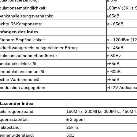
ulationsverzerrung:
≤ 3%
ulationsempfindlichkeit:
100mV (3KHz 
enkanalleistungsverhältnis:
≥65dB
chte Rf-Komponente:
≤ - 65dB
pfangen des Index
fügbare Empfindlichkeit:
≤ - 120dBm (1
iduell waagerecht ausgerichteter Ertrag:
≤ - 45dB
ulationsaufnahmebandbreite:
≥ 5KHz
enkanalselektivität:
≥65dB
ermodulationsimmunität:
≥ 60dB
chte Warteimmunität:
≥65dB
odulation ausgegeben:
≥0.2V-Audiosp
fassender Index
eitsfrequenzband:
150MHz, 230MHz, 350MHz, 450MH
quenzstabilität:
± 2.5ppm
alabstand:
25kHz
ennenwiderstand:
50Ω