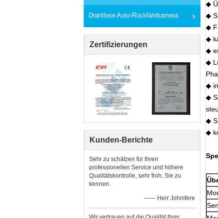
◆ Ü
Drahtlose Auto-Rückfahrkamera
◆ S
◆ F
◆ k
Zertifizierungen
◆ e
◆ L
Pha
◆ i
◆ S
ste
◆ S
◆ k
Kunden-Berichte
Spe
Sehr zu schätzen für Ihren
professionellen Service und höhere
Qualitätskontrolle, sehr froh, Sie zu
Übe
kennen.
Mod
—— Herr Johnifere
Sen
Wir vertrauen auf die Qualität Ihrer