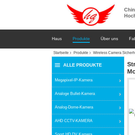
Chin
Hoch
Haus
Produkte
Über uns
Fab
Startseite
Produkte
Wireless Camera Sicherh
St
ALLE PRODUKTE
Mo
Megapixel-IP-Kamera
Analoge Bullet-Kamera
Analog-Dome-Kamera
AHD CCTV-KAMERA
Sport HD DV Kamera