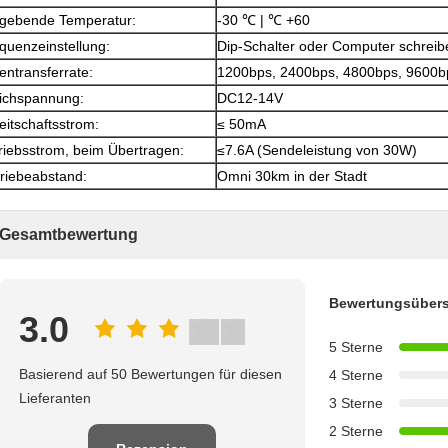
ebende Temperatur:
-30 ℃ | ℃ +60
quenzeinstellung:
Dip-Schalter oder Computer schrei
entransferrate:
1200bps, 2400bps, 4800bps, 9600b
ichspannung:
DC12-14V
eitschaftsstrom:
≤ 50mA
riebsstrom, beim Übertragen:
≤7.6A (Sendeleistung von 30W)
riebeabstand:
Omni 30km in der Stadt
Gesamtbewertung
Bewertungsübers
3.0
5 Sterne
Basierend auf 50 Bewertungen für diesen
4 Sterne
Lieferanten
3 Sterne
2 Sterne