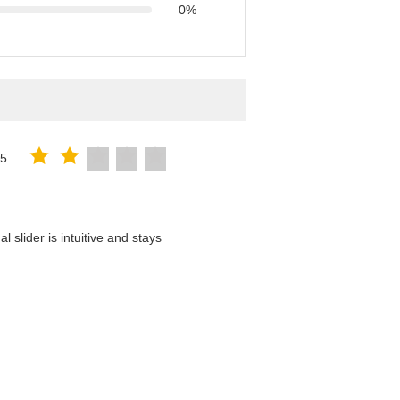
0%
25
slider is intuitive and stays