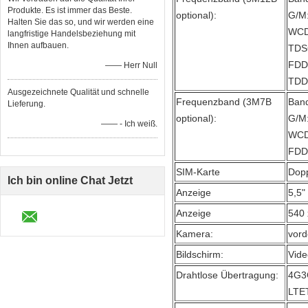
Produkte. Es ist immer das Beste.
optional):
G/M:
Halten Sie das so, und wir werden eine
WCDM
langfristige Handelsbeziehung mit
Ihnen aufbauen.
TDS
FDD-
—— Herr Null
TDD-
Ausgezeichnete Qualität und schnelle
Frequenzband (3M7B
Band
Lieferung.
optional):
G/M:
—— - Ich weiß.
WCDM
FDD-
SIM-Karte
Dopp
Ich bin online Chat Jetzt
Anzeige
5,5"
Anzeige
540 
Kamera:
vord
Bildschirm:
Vide
Drahtlose Übertragung:
4G3
LTE