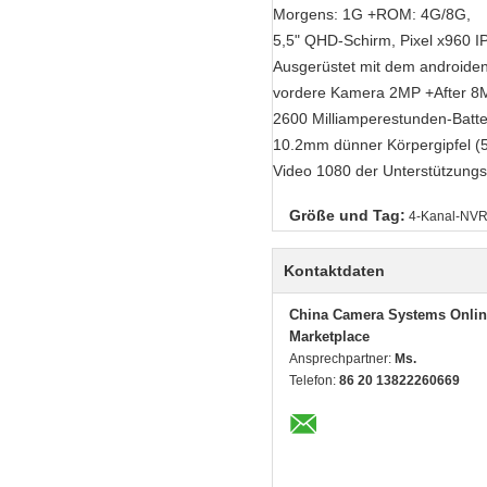
Morgens: 1G +ROM: 4G/8G,
5,5" QHD-Schirm, Pixel x960 I
Ausgerüstet mit dem androiden
vordere Kamera 2MP +After 8MP
2600 Milliamperestunden-Batte
10.2mm dünner Körpergipfel (5
Video 1080 der Unterstützungs
Größe und Tag:
4-Kanal-NVR
Kontaktdaten
China Camera Systems Onlin
Marketplace
Ansprechpartner:
Ms.
Telefon:
86 20 13822260669