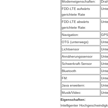
Modemeigenschaften:
Drah
FDD-LTE aufwärts
Unte
gerichtete Rate
FDD-LTE abwärts
Unte
gerichtete Rate:
Navigation:
GPS
OTG (unterwegs)
Unte
Lichtsensor
Unte
Annäherungssensor
Unte
Schwerkraft-Sensor
Unte
Bluetooth
Unte
FM:
Unte
Java erweitern:
Unte
Musik/Video:
Unte
Eigenschaften:
Intelligenter Hochgeschwindi