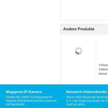
Andere Produkte
4 Real
Videor
Kanal-
Videor
Megapixel-IP-Kamera
Netzwerk-Videorekorder
Plastik-HD 1080P 3,0 Megapixel IP-
Xtruck X003 Bluetooth-Verbind
Kamera-Netzwerksicherheits-Kameras
in-1-Lkw-Diagnosesystem für /S
mit Nachtsicht
nia/Cum-Mins