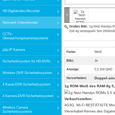
HD-Digitalvideo-Recorder
Netzwerk-Videorekorder
Großes Bild :
1g Netz-Handys 
Zoll-4g verdoppeln Sim 2600mA
CCTV-
Überwachungskamerasysteme
p2p-IP-Kamera
Farbe:
Weiß
Blitz:
Ja
Sicherheitssystem für HD-DVRs
Anzeige:
5,5 Zoll QHD
Wireless DVR Sicherheitssystem
Doppel-sim
Hervorheben:
4 Kanal-DVR-Sicherheitssystem
1g ROM-Weiß des RAM-8g 5,5
4 Kamera-DVR-Sicherheitssystem
Verkaufsstellen:
4G3G, Wi-Fi BESTÄTIGTE Mir
Wireless Camera
Viererkabel-Kernes des Gigah
Sicherheitssysteme