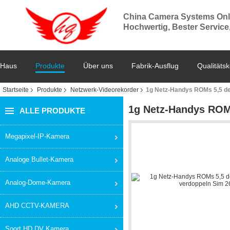
China Camera Systems Onl
Hochwertig, Bester Service
Haus
Produkte
Über uns
Fabrik-Ausflug
Qualitätsk
Startseite
Produkte
Netzwerk-Videorekorder
1g Netz-Handys ROMs 5,5 d
1g Netz-Handys ROM
ALLE PRODUKTE
Megapixel-IP-Kamera
Analoge Bullet-Kamera
Analog-Dome-Kamera
AHD CCTV-KAMERA
Sport HD DV Kamera