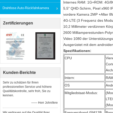
Internes RAM: 1G+ROM: 4G/
Drahtlose Auto-Rückfahrkamera
5,5" QHD-Schirm, Pixel x960 
vordere Kamera 2MP +After 8M
4G-LTE (3 Frequenz des Modus
Zertifizierungen
10,2 Millimeter verdünnen Körp
2600 Milliamperestunden-Poly
Video 1080 der Unterstützungs
Ausgerüstet mit dem androide
Spezifikationen:
CPU
Vier
Cort
Arch
Kunden-Berichte
Intern:
RAM
Sehr zu schätzen für Ihren
OS
Andr
professionellen Service und höhere
Qualitätskontrolle, sehr froh, Sie zu
Mitgliedstaat-Modus:
(Mo
kennen.
LTE
—— Herr Johnifere
(Mo
Frequenzband (5M12B
Band
Wir vertrauen auf die Qualität Ihrer