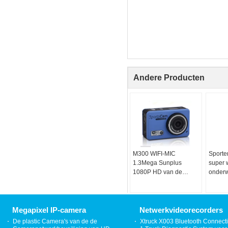
Andere Producten
M300 WIFI-MIC
Sporte
1.3Mega Sunplus
super 
1080P HD van de
onderw
Sportencamera de
van WI
Waterdichte Sport DV
van de Actiecamera
Megapixel IP-camera
Netwerkvideorecorders
De plastic Camera's van de de
Xtruck X003 Bluetooth Connecti