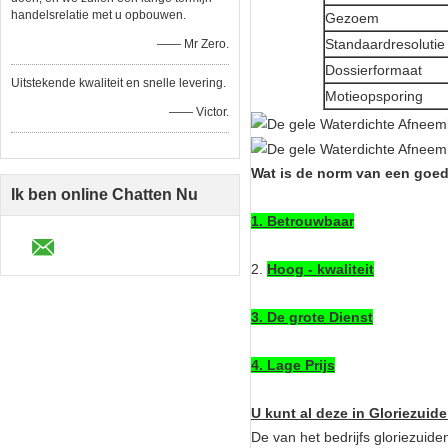
handelsrelatie met u opbouwen.
Gezoem
Standaardresolutie
—— Mr Zero.
Dossierformaat
Uitstekende kwaliteit en snelle levering.
Motieopsporing
—— Victor.
Wat is de norm van een goed
Ik ben online Chatten Nu
1. Betrouwbaar
2.
Hoog - kwaliteit
3. De grote Dienst
4. Lage Prijs
U kunt al deze in Gloriezuide
De van het bedrijfs gloriezuide