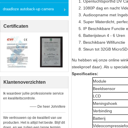
Openluchtsporthd DV C
1080P dag en nacht Vid
draadloze autoback-up camera
Audioopname met Ingeb
Super Waterdicht, perfec
Certificaten
IP Beschikbare Functie 
Batterijsteun 4 - 6 Uren
Beschikbare Wififunctie
Steun tot 32GB MicroSD
Nu hebben wij onze online wi
steekproef daar). Als u special
Specificaties:
Module
Klantenoverzichten
Beeldsensor
Ik waardeer jullie professionele service
LCD
en kwaliteitscontrole.
Meningshoek
—— De heer Johnifere
Verbinding
We vertrouwen op de kwaliteit van uw
Batterij
producten. Het is altijd het beste. Blijf dit
Videocompressiefo
doen, en we zullen een lange termijn