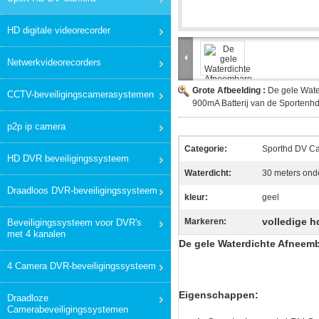
HD digitale videorecorder
Netwerkvideorecorders
Grote Afbeelding :
De gele Wate
CCTV-beveiligingscamerasystemen
900mA Batterij van de Sportenh
p2p ip camera
Categorie:
Sporthd DV C
HD DVR beveiligingssysteem
Waterdicht:
30 meters onde
Draadloos DVR-beveiligingssysteem
kleur:
geel
volledige h
Markeren:
Beveiligingssysteem voor DVR's
met 4 kanalen
De gele Waterdichte Afneemb
4 Camera DVR-beveiligingssysteem
Eigenschappen:
Draadloze
Camerabeveiligingssystemen