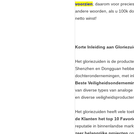
voorzien
; daarom voor precies
andere woorden, als u 100k dol
netto winst!
Korte Inleiding aan Gloriezu
Het gloriezuiden is de product
Shenzhen en Dongguan hebben.
dochterondernemingen, met inb
Beste Veiligheidsondernemi
van diverse types van analoge
en diverse veiligheidsproduc
Het gloriezuiden heeft vele toe
de Klanten het top 10 Favori
reputatie in binnenlandse mar
zeer belangrijke projecten
on