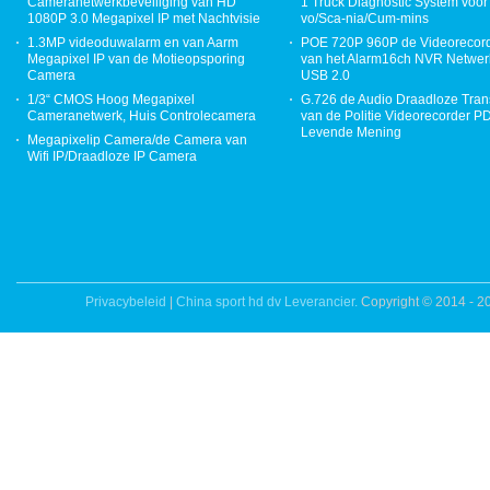
Cameranetwerkbeveiliging van HD
1 Truck Diagnostic System voor 
1080P 3.0 Megapixel IP met Nachtvisie
vo/Sca-nia/Cum-mins
1.3MP videoduwalarm en van Aarm
POE 720P 960P de Videorecor
Megapixel IP van de Motieopsporing
van het Alarm16ch NVR Netwer
Camera
USB 2.0
1/3“ CMOS Hoog Megapixel
G.726 de Audio Draadloze Tran
Cameranetwerk, Huis Controlecamera
van de Politie Videorecorder 
Levende Mening
Megapixelip Camera/de Camera van
Wifi IP/Draadloze IP Camera
Privacybeleid
|
China sport hd dv Leverancier.
Copyright © 2014 - 2