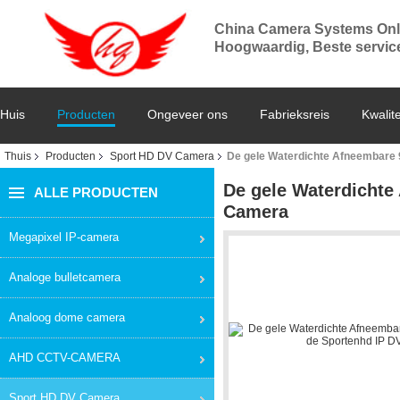
China Camera Systems Onl
Hoogwaardig, Beste service,
Huis
Producten
Ongeveer ons
Fabrieksreis
Kwalite
Thuis
Producten
Sport HD DV Camera
De gele Waterdichte Afneembare 
De gele Waterdichte
ALLE PRODUCTEN
Camera
Megapixel IP-camera
Analoge bulletcamera
Analoog dome camera
AHD CCTV-CAMERA
Sport HD DV Camera