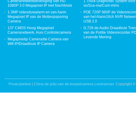
Cameranetwerkbeveiliging van HD
1 Truck Diagnostic System voor 
1080P 3.0 Megapixel IP met Nachtvisie
vo/Sca-nia/Cum-mins
1.3MP videoduwalarm en van Aarm
POE 720P 960P de Videorecor
Megapixel IP van de Motieopsporing
van het Alarm16ch NVR Netwer
Camera
USB 2.0
1/3“ CMOS Hoog Megapixel
G.726 de Audio Draadloze Tran
Cameranetwerk, Huis Controlecamera
van de Politie Videorecorder 
Levende Mening
Megapixelip Camera/de Camera van
Wifi IP/Draadloze IP Camera
Privacybeleid
|
China de prijs van de koepelcamera Leverancier.
Copyright ©