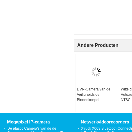
Andere Producten
DVR-Camera van de
Witte 
Veiligheids de
Autoa
Binnenkoepel
NTSC 
Koepe
kabelt
Lens v
Digita
Megapixel IP-camera
Netwerkvideorecorders
De plastic Camera's van de de
Xtruck X003 Bluetooth Connecti