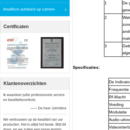
1
De 
draadloze autoback-up camera
gew
2
Wat
zon
Certificaten
ande
mate
3
Geb
alg
Specificaties:
De Indicat
Klantenoverzichten
Frequentie
Ik waardeer jullie professionele service
Rf-Macht
en kwaliteitscontrole.
Voeding
—— De heer Johnifere
Modulatie
Audio-uitvo
We vertrouwen op de kwaliteit van uw
producten. Het is altijd het beste. Blijf dit
Videointerf
doen, en we zullen een lange termijn