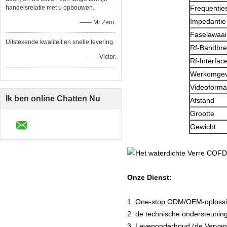
handelsrelatie met u opbouwen.
Frequentiest
Impedantie
—— Mr Zero.
Faselawaa
Uitstekende kwaliteit en snelle levering.
Rf-Bandbre
—— Victor.
Rf-Interfac
Werkomgev
Videoforma
Ik ben online Chatten Nu
Afstand
Grootte
Gewicht
Onze Dienst:
1.
One-stop ODM/OEM-oplossi
2. de technische ondersteuning
3. Levenonderhoud (de Vervang