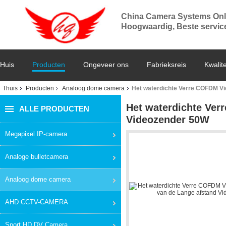
China Camera Systems Onl
Hoogwaardig, Beste service,
Huis
Producten
Ongeveer ons
Fabrieksreis
Kwalite
Thuis
Producten
Analoog dome camera
Het waterdichte Verre COFDM Vi
Het waterdichte Ver
ALLE PRODUCTEN
Videozender 50W
Megapixel IP-camera
Analoge bulletcamera
Analoog dome camera
AHD CCTV-CAMERA
Sport HD DV Camera