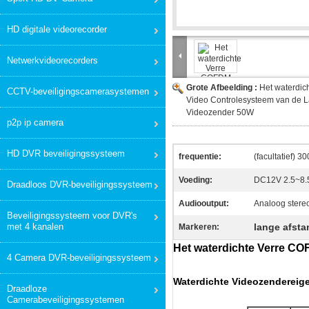
HD digitale videorecorder
Netwerkvideorecorders
Grote Afbeelding :
Het waterdi
CCTV-beveiligingscamerasystemen
Video Controlesysteem van de L
Videozender 50W
p2p ip camera
HD DVR beveiligingssysteem
frequentie:
(facultatief) 
Voeding:
DC12V 2.5~8.
Draadloos DVR-beveiligingssysteem
Audiooutput:
Analoog stereo
Beveiligingssysteem voor DVR's
met 4 kanalen
lange afst
Markeren:
Het waterdichte Verre C
4 Camera DVR-beveiligingssysteem
Waterdichte Videozenderei
Draadloze
Camerabeveiligingssystemen