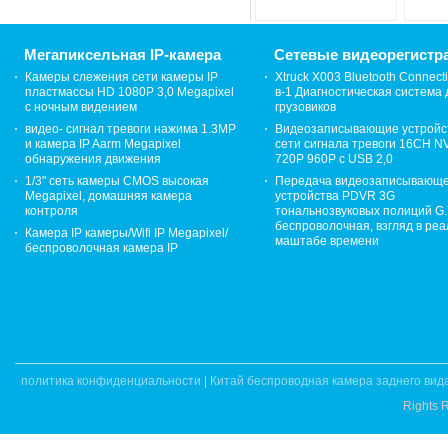
реальном масштабе
2009-2
времени
Мегапиксельная IP-камера
Сетевые видеорегистр
Камеры слежения сети камеры IP
Xtruck X003 Bluetooth Connecti
пластмассы HD 1080P 3,0 Megapixel
в-1 Диагностическая система 
с ночным видением
грузовиков
видео- сигнал тревоги нажима 1.3MP
Видеозаписывающие устройс
и камера IP Aarm Megapixel
сети сигнала тревоги 16CH 
обнаружения движения
720P 960P с USB 2,0
1/3" сеть камеры CMOS высокая
Передача видеозаписывающе
Megapixel, домашняя камера
устройства PDVR 3G
контроля
тональнозвуковых полиций G
беспроволочная, взгляд в ре
Камера IP камеры/Wifi IP Megapixel/
маштабе времени
беспроволочная камера IP
политика конфиденциальности
|
Китай беспроводная камера заднего вид
Rights 