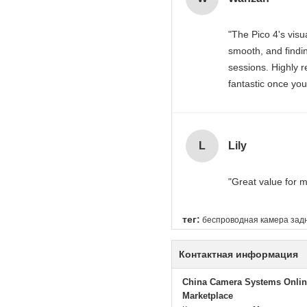
"The Pico 4's visu
smooth, and findin
sessions. Highly r
fantastic once you
spot makes all th
time to set it up p
manual adjustment
L
Lily
strain during long
visual clarity is 
"Great value for m
finding that sweet
тег:
беспроводная камера задн
Контактная информация
China Camera Systems Onlin
Marketplace