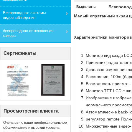
Беспроводн
Выделить:
Беспроводные системы
Малый спрятанный экран 
видеонаблюдения
беспроводная автозапасная
камера
Характеристики мониторов
Сертификаты
Монитор вид сзади LCD
Приемник радиотелегр
Диапазон изменения ча
Расстояние: 100m (бар
Возможность приема: -
Монитор TFT LCD с ши
Изображение изображен
нормального просмотр
Просмотрения клиента
Автоматические back-lig
регулятор remote Полн
Очень ценю ваше профессиональное
Множественные видео-
обслуживание и высокий уровень