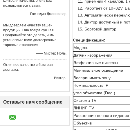
контроля качества, очень рад
приемник 4 каналов, 1 
познакомиться с вами.
Работает от 10~32V. Б
—— Господин Джоннифер
Автоматически переклю
Диктор доступный и по
Мы доверяем качеству вашей
Бортовой диктор.
продукции. Она всегда лучшая.
Продолжайте это делать, и мы
Спецификации:
установим с вами долгосрочные
торговые отношения.
Модель
—— Мистер Ноль.
Датчик изображения
Эффективные пикселы
Отличное качество и быстрая
доставка.
Минимальное освещение
Воспринимать зону
—— Виктор.
Номинальность IP
угол объектива (Deg.)
Система TV
Оставьте нам сообщение
ЛИНИЯ TV
Расстояние ночного видения
Объектив