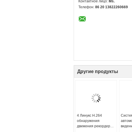
Контактное лицо:
Ms.
Телефон:
86 20 13822260669
Другие продукты
4 Линукс H.264
Систе
обнаружения
автом
движения рекордера
виден
канала 960H в
для To