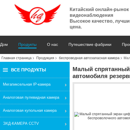
Китайский онлайн-рынок
видеонаблюдения
Высокое качество, лучши
цена.
Дом
Продукты
О нас
Путешествие фабрики
Про
Главная страница
Продукция
беспроводная автозапасная камера
Мал
Малый спрятанный
ВСЕ ПРОДУКТЫ
автомобиля резер
Мегапиксельная IP-камера
Аналоговая пулевидная камера
Аналоговая купольная камера
ЭХД-КАМЕРА CCTV