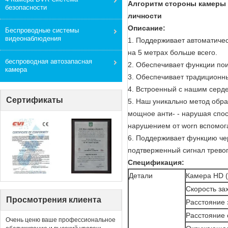
Алгоритм стороны камеры 
безопасности
личности
Описание:
Беспроводные системы
видеонаблюдения
1. Поддерживает автоматиче
на 5 метрах больше всего.
беспроводная автозапасная
2. Обеспечивает функции по
камера
3. Обеспечивает традиционны
4. Встроенный с нашим серд
Сертификаты
5. Наш уникально метод обр
мощное анти- - нарушая спо
нарушением от worn вспомог
6. Поддерживает функцию че
подтверженный сигнал тревог
Спецификация:
Детали
Камера HD (
Скорость за
Просмотрения клиента
Расстояние 
Расстояние 
Очень ценю ваше профессиональное