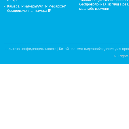
контроля
тональнозвуковых полиций G
беспроволочная, взгляд в ре
Камера IP камеры/Wifi IP Megapixel/
маштабе времени
беспроволочная камера IP
политика конфиденциальности
|
Китай система видеонаблюдения для пр
All Right