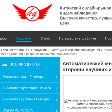
Китайский онлайн-рынок
видеонаблюдения
Высокое качество, лучши
цена.
Дом
Продукты
О нас
Путешествие фабрики
Про
Главная страница
Продукция
Системы камер видеонаблюдения
Авто
исследований и разработки собственной личности
Автоматический мн
ВСЕ ПРОДУКТЫ
стороны научных и
Мегапиксельная IP-камера
Аналоговая пулевидная камера
Аналоговая купольная камера
ЭХД-КАМЕРА CCTV