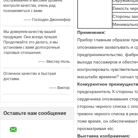
Окружающая 
обслуживание и высокий уровень
контроля качества, очень рад
Емкость чер
познакомиться с вами.
Стороны зах
—— Господин Джоннифер
Минимальная
Мы доверяем качеству вашей
Применения:
продукции. Она всегда лучшая.
Прибор главным образом при
Продолжайте это делать, и мы
опознавание захватывать и с
установим с вами долгосрочные
торговые отношения.
предпринимательство, фабрик
—— Мистер Ноль.
выхода пассажиров и обеспеч
контролировать чувствительн
Отличное качество и быстрая
масштабе времени? сигнал тр
доставка.
Конкурентное преимуществ
—— Виктор.
предохранитель X-стороны т
сердечника опознавания сто
стороны черного списка с о
Оставьте нам сообщение
тревоги черного списка в ре
тоже время, он обеспечивает
просматривая etc.
Выставка изображения: