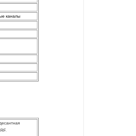
вые каналы
десантная
 RF.