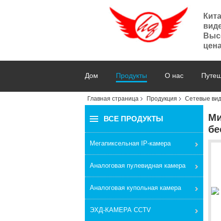
Кит
вид
Высо
цена
Дом
Продукты
О нас
Путеш
Главная страница
Продукция
Сетевые ви
Ми
ВСЕ ПРОДУКТЫ
бе
Мегапиксельная IP-камера
Аналоговая пулевидная камера
Аналоговая купольная камера
ЭХД-КАМЕРА CCTV