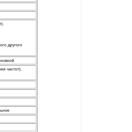
),
ого другого
сновной
ия частот),
льное