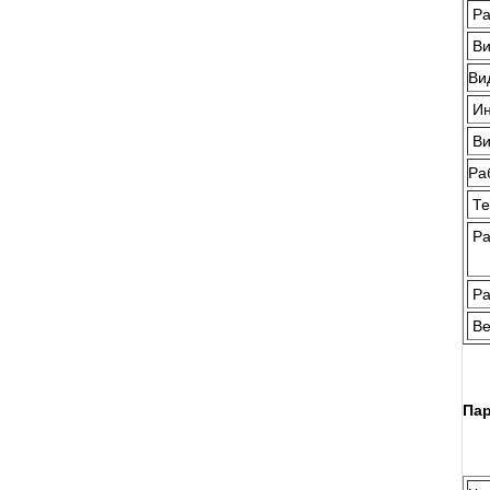
Р
Ви
Ви
И
Ви
Ра
Те
Ра
Р
Ве
Пар