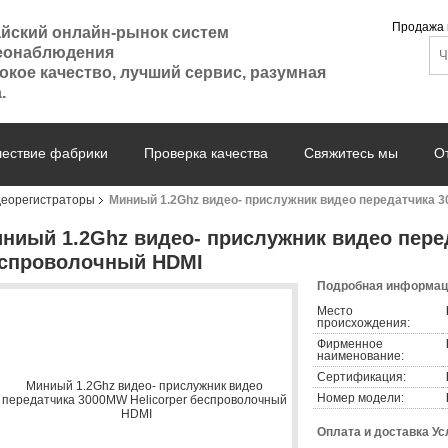
Продажа 
айский онлайн-рынок систем
еонаблюдения
кое качество, лучший сервис, разумная
.
ествие фабрики
Проверка качества
Свяжитесь мы
О
деорегистраторы
Миниый 1.2Ghz видео- прислужник видео передатчика 
ниый 1.2Ghz видео- прислужник видео пере
спроволочный HDMI
Подробная информаци
Место
происхождения:
Фирменное
наименование:
Сертификация:
Номер модели:
Оплата и доставка Ус