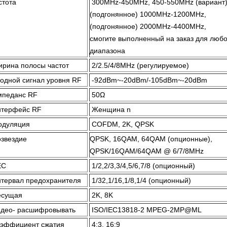
стота
300MHz-450MHz, 450-550MHz (вариант)
(подгонянное) 1000MHz-1200MHz,
(подгонянное) 2000MHz-4400MHz,
смогите выполненный на заказ для любо
диапазона
рина полосы частот
2/2.5/4/8MHz (регулируемое)
одной сигнал уровня RF
-92dBm~-20dBm/-105dBm~-20dBm
мпеданс RF
50Ω
нтерфейс RF
Женщина n
одуляция
COFDM, 2K, QPSK
звездие
QPSK, 16QAM, 64QAM (опционные),
QPSK/16QAM/64QAM @ 6/7/8MHz
EC
1/2,2/3,3/4,5/6,7/8 (опционный)
тервал предохранителя
1/32,1/16,1/8,1/4 (опционный)
есущая
2K, 8K
део- расшифровывать
ISO/IEC13818-2 MPEG-2MP@ML
эффициент сжатия
4:3, 16:9