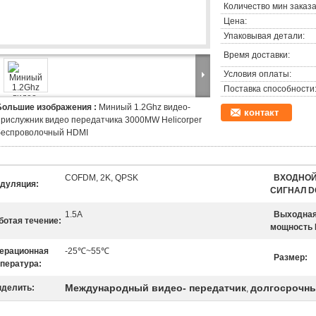
Количество мин заказа
Цена:
Упаковывая детали:
Время доставки:
Условия оплаты:
Поставка способности
Большие изображения :
Миниый 1.2Ghz видео-
контакт
прислужник видео передатчика 3000MW Helicorper
беспроволочный HDMI
COFDM, 2K, QPSK
ВХОДНО
дуляция:
СИГНАЛ D
1.5A
Выходна
ботая течение:
мощность 
ерационная
-25℃~55℃
Размер:
пература:
Международный видео- передатчик
долгосрочны
делить:
,