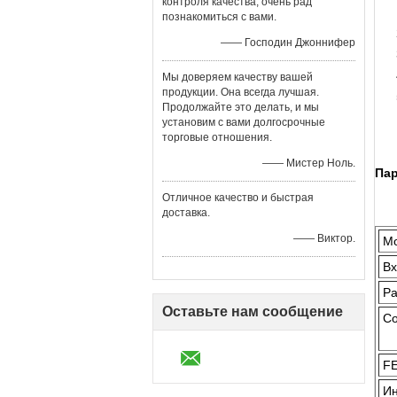
контроля качества, очень рад
познакомиться с вами.
—— Господин Джоннифер
Мы доверяем качеству вашей
продукции. Она всегда лучшая.
Продолжайте это делать, и мы
установим с вами долгосрочные
торговые отношения.
—— Мистер Ноль.
Пар
Отличное качество и быстрая
доставка.
—— Виктор.
М
Вх
Ра
Оставьте нам сообщение
Со
F
Ин