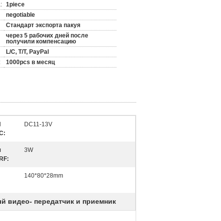
:
1piece
negotiable
Стандарт экспорта пакуя
через 5 рабочих дней после
получили компенсацию
L/C, T/T, PayPal
:
1000pcs в месяц
Й
DC11-13V
C:
я
3W
RF:
140*80*28mm
й видео- передатчик и приемник