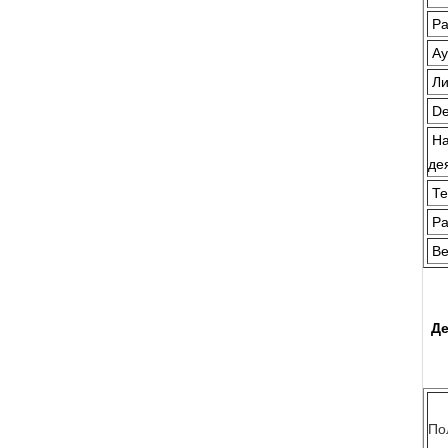
Р
Ау
Ли
De
На
де
Те
Р
Ве
Де
По