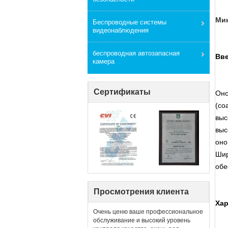
Мин
Беспроводные системы
видеонаблюдения
беспроводная автозапасная
Вве
камера
Сертификаты
Оно
(co
выс
выс
оно
Шир
об
Просмотрения клиента
Хар
Очень ценю ваше профессиональное
обслуживание и высокий уровень