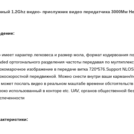
иый 1.2Ghz видео- прислужник видео передатчика 3000Mw He
дение:
 имеет характер легковеса и размер мола, формат кодирвоания
aded ортогонального разделения частоты передавая по мултиплек
окомарочное изображение в передаче витка 720*576.Support NLOS
окоскоростной передвижной. Можно снести внутри ваши карманн/п
 может послать видео в реальном маштабе времени обстоятельств 
око использованный в конторе etc. UAV, органов общественной безо
еспеченности
актеристики: