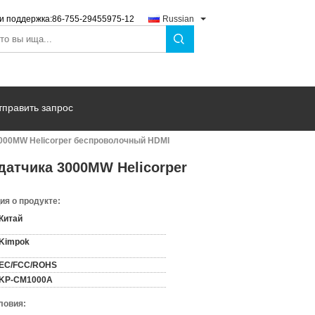
и поддержка:
86-755-29455975-12
Russian
тправить запрос
3000MW Helicorper беспроволочный HDMI
датчика 3000MW Helicorper
я о продукте:
Китай
Kimpok
EC/FCC/ROHS
KP-CM1000A
ловия: