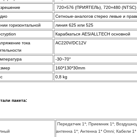
азрешение
720×576 (ПРИЯТЕЛЬ), 720×480 (NTSC)
дио
Сетноые-аналогов стерео левые и пра
нии горизонтальной
линия 625 или 525
cryption
Карабкаться AES/ALLTECH основной
пряжение тока
AC220V/DC12V
ятельности
мпература
-30~70°
азмер
160*130*30mm
с
0,8 kg
тали пакета:
Передатчик 1*; Приемник 1*; Воздушно
лный
антенна 1*; Антенна 1* Omni; Кабели 1*