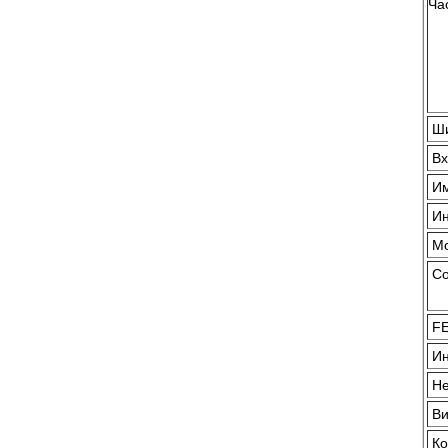
Ча
Ши
Вх
И
И
М
Со
F
Ин
Н
Ви
Ко