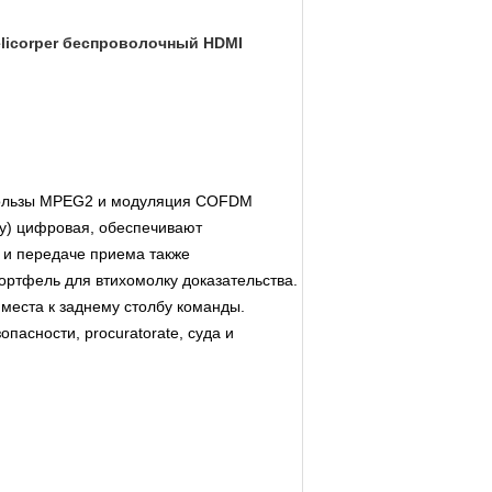
licorper беспроволочный HDMI
 пользы MPEG2 и модуляция COFDM
су) цифровая, обеспечивают
 и передаче приема также
ортфель для втихомолку доказательства.
места к заднему столбу команды.
пасности, procuratorate, суда и