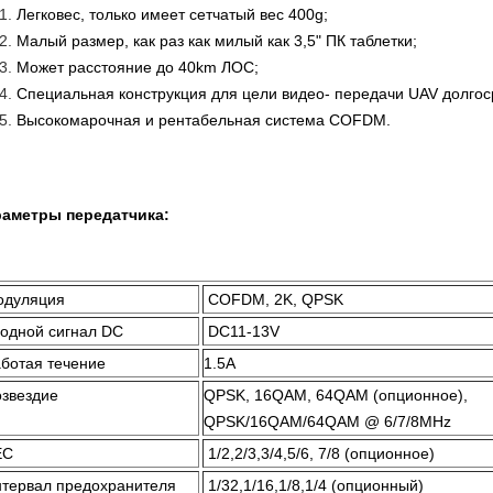
Легковес, только имеет сетчатый вес 400g;
Малый размер, как раз как милый как 3,5" ПК таблетки;
Может расстояние до 40km ЛОС;
Специальная конструкция для цели видео- передачи UAV долгос
Высокомарочная и рентабельная система COFDM.
аметры передатчика:
одуляция
COFDM, 2K, QPSK
одной сигнал DC
DC11-13V
ботая течение
1.5A
звездие
QPSK, 16QAM, 64QAM (опционное),
QPSK/16QAM/64QAM @ 6/7/8MHz
EC
1/2,2/3,3/4,5/6, 7/8 (опционное)
тервал предохранителя
1/32,1/16,1/8,1/4 (опционный)