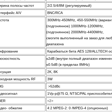
рина полосы частот
2/2.5/4/8M (регулируемый)
терфейс A/V
BNC/RCA
стота
300MHz-450MHz, 450-550MHz (вариант
(подгонянное) 1000MHz-1200MHz,
(подгонянное) 2000MHz-4400MHz,
смогите выполненный на заказ для люб
диапазона
ифрование
Карабкаться бита AES 128/ALLTECH о
оскостность
≤2dB (внутри полный диапазон изменен
≤0.5dB (в пределах 8MHz)
есущая
2K, 8K
ходная мощность RF
3W
HG
>52dBc
деосигнал
1Vp-p@75 Ω, NTSC/PAL приспособите
BER
<2>
део- обжатие
4:2 MPEG-2: 0 /MPEG-4 (опционных)