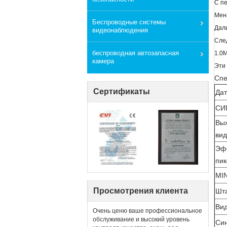
С пе
Мен
Беспроводные системы
Дал
видеонаблюдения
Сле
беспроводная автозапасная
1.0
камера
Эти
Спе
Сертификаты
Дат
СИ
Вы
вид
Эф
пи
MI
Просмотрения клиента
Шт
Вид
Очень ценю ваше профессиональное
обслуживание и высокий уровень
Си