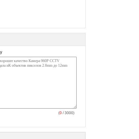
у
(
0
/ 3000)