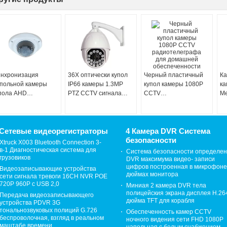
нхронизация
36X оптически купол
Черный пластичный
Ка
польной камеры
IP66 камеры 1.3MP
купол камеры 1080P
ка
пола AHD
PTZ CCTV сигнала
CCTV
Me
утренняя,
AHD
радиотелеграфа для
ку
рятанный объектив
высокоскоростной
домашней
ви
мер 3.0MP CCTV
обеспеченности
Сетевые видеорегистраторы
4 Камера DVR Система
безопасности
Xtruck X003 Bluetooth Connection 3-
в-1 Диагностическая система для
Система безопасности определе
грузовиков
DVR максимума видео- записи
цифров построенная в микрофоне
Видеозаписывающие устройства
дюймах монитора
сети сигнала тревоги 16CH NVR POE
720P 960P с USB 2,0
Миниая 2 камера DVR тела
полицейския экрана дисплея H.26
Передача видеозаписывающего
дюйма TFT для корабля
устройства PDVR 3G
тональнозвуковых полиций G.726
Обеспеченность камер CCTV
беспроволочная, взгляд в реальном
ночного видения сети FHD 1080P
маштабе времени
напольная с белым снабжением