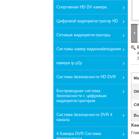
Спортивная HD DV камера
Цифровой видеорегистратор HD
Сетевые видеорегистраторы
Системы камер видеонаблюдения
камера ip p2p
Система безопасности HD DVR
Ма
Беспроводная система
Об
безопасности с цифровым
видеорегистратором
СИ
Система безопасности DVR 4
Вы
канала
Кам
Гла
4 Камера DVR Система
безопасности