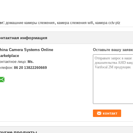
,
,
ег:
домашние камеры слежения
камера слежения wifi
камера cctv ptz
онтактная информация
hina Camera Systems Online
Оставьте вашу заявк
arketplace
онтактное лицо:
Ms.
елефон:
86 20 13822260669
ругие продукты