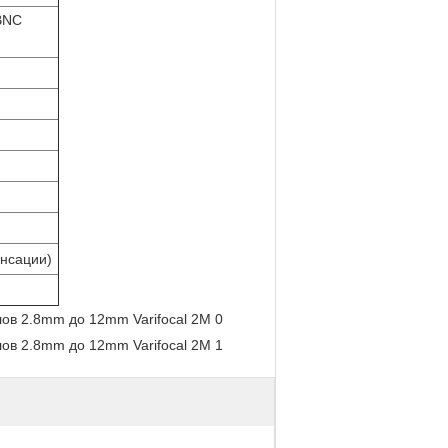
BNC
енсации)