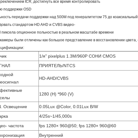
реключением ICR, достигнуть все время контролировать
ю поддержки OSD
ьность передачи поддержки над 500M под генералитетом 75 до коаксиальный 
довать стандартом HD AHD и CVBS видео-
M пиксела опционное польностью в реальном масштабе времени
 камеры были отличены как большое представление в восстановлении цвета,
цификации:
чик
1/я" pixelplus 1.3M/960P СОНИ CMOS
ГНАЛ
ПРИЯТЕЛЬ/NTCS
ходной
HD-AHD/CVBS
еосигнал
фективные
1280 (H) *960 (V)
кселы
N. Освещение
0.05Lux @Color, 0.01Lux B/W
арка
4/25s~1/45,000s
ео- частота
fps 1280× 960@50; fps 1280× 960@60
нхронизация
Внутренний