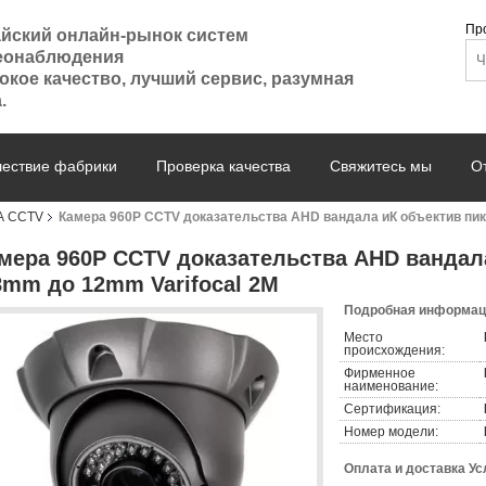
Пр
айский онлайн-рынок систем
еонаблюдения
кое качество, лучший сервис, разумная
.
ествие фабрики
Проверка качества
Свяжитесь мы
О
А CCTV
Камера 960P CCTV доказательства AHD вандала иК объектив пик
мера 960P CCTV доказательства AHD вандал
8mm до 12mm Varifocal 2M
Подробная информаци
Место
происхождения:
Фирменное
наименование:
Сертификация:
Номер модели:
Оплата и доставка Ус