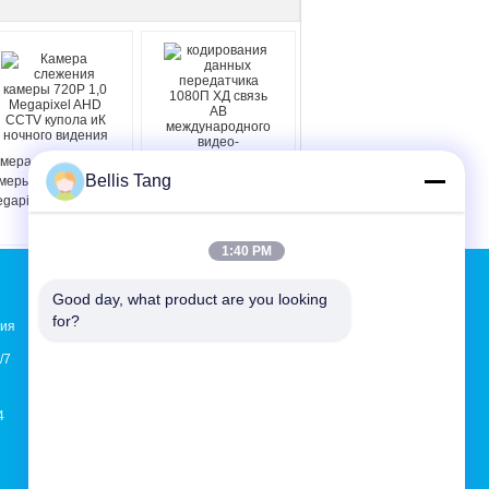
мера слежения
кодирования данных
Bellis Tang
меры 720P 1,0
передатчика 1080П
gapixel AHD CCTV
ХД связь АВ
пола иК ночного
международного
дения
видео- беспроводная
1:40 PM
Отправить запрос
Good day, what product are you looking 
for?
ния
Отправить
/7
4
E-Mail
Sitemap
|