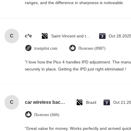
ranges, and the difference in sharpness is noticeable.
C
c*e
Saint Vincent and the Grenadines
Oct 28.202
trustpilot.com
Полезно (8987)
"I love how the Pico 4 handles IPD adjustment. The manual 
securely in place. Getting the IPD just right eliminated！
C
car wireless backup camera with wide view angle
Brazil
Oct 21.2
Полезно (666)
"Great value for money. Works perfectly and arrived quickly