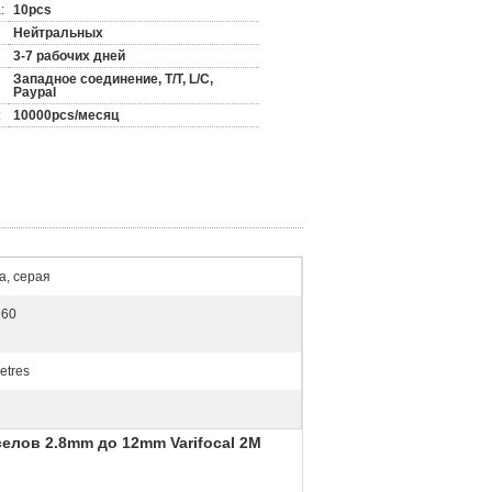
:
10pcs
Нейтральных
3-7 рабочих дней
Западное соединение, T/T, L/C,
Paypal
:
10000pcs/месяц
а, серая
960
etres
елов 2.8mm до 12mm Varifocal 2M