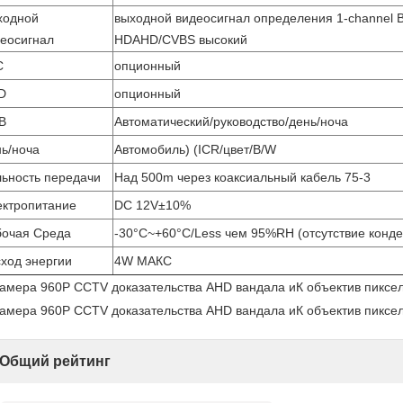
ходной
выходной видеосигнал определения 1-channel 
еосигнал
HDAHD/CVBS высокий
C
опционный
D
опционный
B
Автоматический/руководство/день/ноча
ь/ноча
Автомобиль) (ICR/цвет/B/W
ьность передачи
Над 500m через коаксиальный кабель 75-3
ектропитание
DC 12V±10%
бочая Среда
-30°C~+60°C/Less чем 95%RH (отсутствие конд
ход энергии
4W МАКС
Общий рейтинг