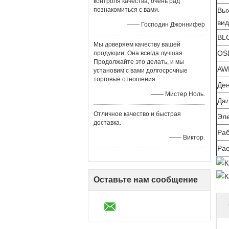
контроля качества, очень рад
познакомиться с вами.
Вы
вид
—— Господин Джоннифер
BL
Мы доверяем качеству вашей
OS
продукции. Она всегда лучшая.
Продолжайте это делать, и мы
AW
установим с вами долгосрочные
торговые отношения.
Ден
—— Мистер Ноль.
Дал
Отличное качество и быстрая
Эл
доставка.
Ра
—— Виктор.
Рас
Оставьте нам сообщение