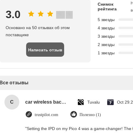
Снимок
рейтинга
в
3.0
5 звезды
Основано на 50 отзывах об этом
4 звезды
поставщике
3 звезды
2 звезды
Написать отзыв
1 звезды
Все отзывы
C
car wireless backup camera with wide view angle
Tuvalu
Oct 29.
trustpilot.com
Полезно (1)
"Setting the IPD on my Pico 4 was a game-changer! The t