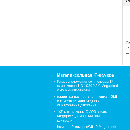
Си
на
ку
вн
сп
ка
Мегапиксельная IP-камера
Камеры слежения сети камеры IP
пластмассы HD 1080P 3,0 Megapixel
с ночным видением
видео- сигнал тревоги нажима 1.3MP
и камера IP Aarm Megapixel
обнаружения движения
1/3" сеть камеры CMOS высокая
Megapixel, домашняя камера
контроля
Камера IP камеры/Wifi IP Megapixel/