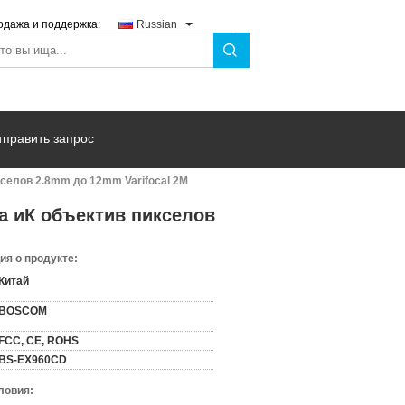
одажа и поддержка:
Russian
тправить запрос
селов 2.8mm до 12mm Varifocal 2M
а иК объектив пикселов
я о продукте:
Китай
BOSCOM
FCC, CE, ROHS
BS-EX960CD
ловия: