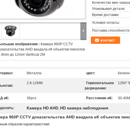
Количество мин заказа
Упаковывая детали:
Время доставки:
Условия оплаты:
Поставка способности
контакт
Большие изображения :
Камера 960P CCTV
доказательства AHD вандала иК объектив пикселов
2.8mm до 12mm Varifocal 2M
териал:
Металла
цвет:
белизн
2.8-12MM
Горизонтальное
1280* 
ъектив:
разрешение:
Д иК:
36pcs
Расстояние иК:
30-40M
Камера HD AHD
HD камера наблюдения
делить:
,
ера 960P CCTV доказательства AHD вандала иК объектив пикс
вным образом характеристики: