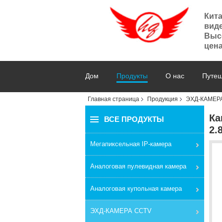
Кит
вид
Высо
цена
Дом
Продукты
О нас
Путеш
Главная страница
Продукция
ЭХД-КАМЕР
Ка
ВСЕ ПРОДУКТЫ
2.
Мегапиксельная IP-камера
Аналоговая пулевидная камера
Аналоговая купольная камера
ЭХД-КАМЕРА CCTV