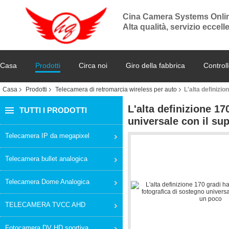
Cina Camera Systems Onli
Alta qualità, servizio eccel
Casa
Prodotti
Circa noi
Giro della fabbrica
Controll
Casa
Prodotti
Telecamera di retromarcia wireless per auto
L'alta definizi
L'alta definizione 17
TUTTI I PRODOTTI
universale con il su
Telecamera IP da megapixel
Telecamera bullet analogica
Telecamera Dome Analogica
TELECAMERA TVCC AHD
Fotocamera DV HD sportiva