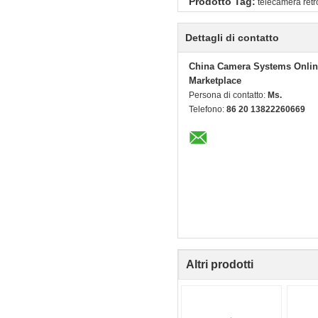
Prodotto Tag:
telecamera retr
Dettagli di contatto
China Camera Systems Onlin
Marketplace
Persona di contatto:
Ms.
Telefono:
86 20 13822260669
Altri prodotti