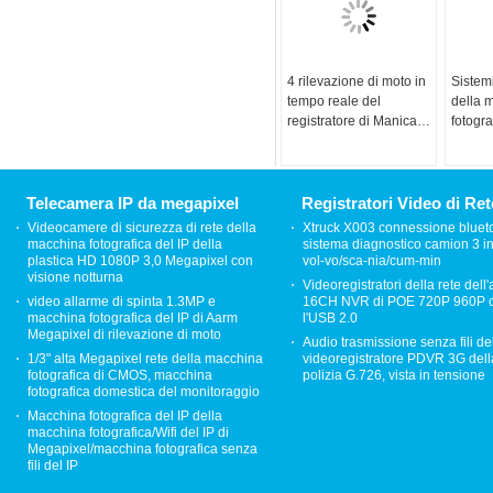
4 rilevazione di moto in
Sistem
tempo reale del
della 
registratore di Manica
fotogra
960H Linux H.264
dell'au
vision
Toyota
2010/V
Telecamera IP da megapixel
Registratori Video di Ret
Videocamere di sicurezza di rete della
Xtruck X003 connessione bluet
macchina fotografica del IP della
sistema diagnostico camion 3 in
plastica HD 1080P 3,0 Megapixel con
vol-vo/sca-nia/cum-min
visione notturna
Videoregistratori della rete dell
video allarme di spinta 1.3MP e
16CH NVR di POE 720P 960P 
macchina fotografica del IP di Aarm
l'USB 2.0
Megapixel di rilevazione di moto
Audio trasmissione senza fili de
1/3" alta Megapixel rete della macchina
videoregistratore PDVR 3G dell
fotografica di CMOS, macchina
polizia G.726, vista in tensione
fotografica domestica del monitoraggio
Macchina fotografica del IP della
macchina fotografica/Wifi del IP di
Megapixel/macchina fotografica senza
fili del IP