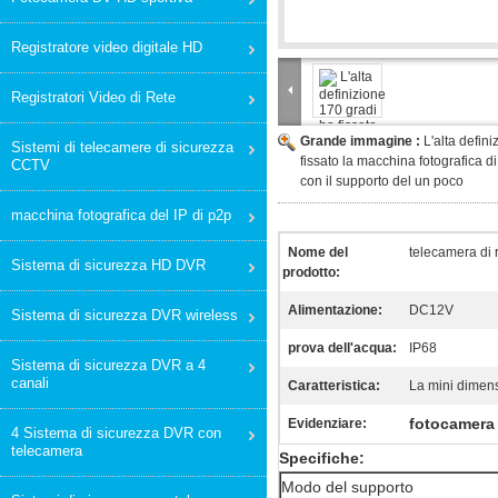
Registratore video digitale HD
Registratori Video di Rete
Grande immagine :
L'alta defin
Sistemi di telecamere di sicurezza
fissato la macchina fotografica d
CCTV
con il supporto del un poco
macchina fotografica del IP di p2p
Nome del
telecamera di 
Sistema di sicurezza HD DVR
prodotto:
Alimentazione:
DC12V
Sistema di sicurezza DVR wireless
prova dell'acqua:
IP68
Sistema di sicurezza DVR a 4
canali
Caratteristica:
La mini dimen
fotocamera 
Evidenziare:
4 Sistema di sicurezza DVR con
telecamera
Specifiche:
Modo del supporto