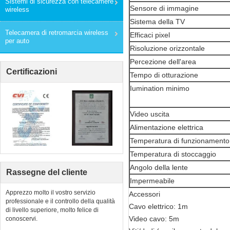
Sistemi di sicurezza con telecamere
Sensore di immagine
wireless
Sistema della TV
Telecamera di retromarcia wireless
Efficaci pixel
per auto
Risoluzione orizzontale
Percezione dell'area
Certificazioni
Tempo di otturazione
Iumination minimo
Video uscita
Alimentazione elettrica
Temperatura di funzionamento
Temperatura di stoccaggio
Angolo della lente
Rassegne del cliente
Impermeabile
Apprezzo molto il vostro servizio
Accessori
professionale e il controllo della qualità
Cavo elettrico: 1m
di livello superiore, molto felice di
Video cavo: 5m
conoscervi.