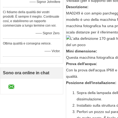
Viti/dadi (per il supporto del s
—— Signor Johnifere
Descrizione:
Ci fidiamo della qualità dei vostri
MA0249 è con ampio parcheggio 
prodotti. È sempre il meglio. Continuate
modello è uno della macchina fo
così, e stabiliremo un rapporto
commerciale a lungo termine con voi.
macchina fotografica ha una pro
scala distanze per il riferimento 
—— Signor Zero.
Ottima qualità e consegna veloce.
Mini dimensione:
—— Victor.
Questa macchina fotografica di
Prova dell'acqua:
Con la prova dell'acqua IP68 e t
Sono ora online in chat
qualità.
Posizione dell'installazione:
Sopra della lampada della
dissimulazione.
Installato sulla struttura
Perfori un pozzo sul para