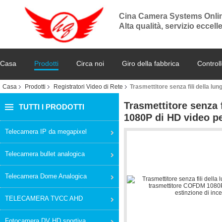
Cina Camera Systems Onli
Alta qualità, servizio eccel
Casa
Prodotti
Circa noi
Giro della fabbrica
Controll
Casa
Prodotti
Registratori Video di Rete
Trasmettitore senza fili della l
Trasmettitore senza 
TUTTI I PRODOTTI
1080P di HD video pe
Telecamera IP da megapixel
Telecamera bullet analogica
Telecamera Dome Analogica
TELECAMERA TVCC AHD
Fotocamera DV HD sportiva