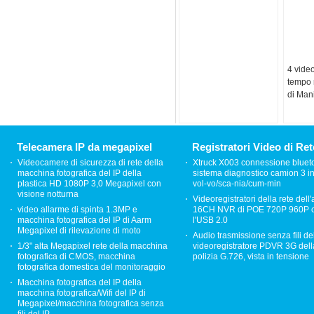
4 video
tempo 
di Man
videore
USB
Telecamera IP da megapixel
Registratori Video di Ret
Videocamere di sicurezza di rete della
Xtruck X003 connessione bluet
macchina fotografica del IP della
sistema diagnostico camion 3 in
plastica HD 1080P 3,0 Megapixel con
vol-vo/sca-nia/cum-min
visione notturna
Videoregistratori della rete dell
video allarme di spinta 1.3MP e
16CH NVR di POE 720P 960P 
macchina fotografica del IP di Aarm
l'USB 2.0
Megapixel di rilevazione di moto
Audio trasmissione senza fili de
1/3" alta Megapixel rete della macchina
videoregistratore PDVR 3G dell
fotografica di CMOS, macchina
polizia G.726, vista in tensione
fotografica domestica del monitoraggio
Macchina fotografica del IP della
macchina fotografica/Wifi del IP di
Megapixel/macchina fotografica senza