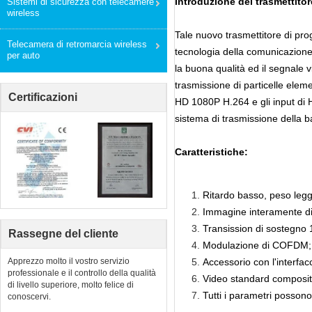
Introduzione del trasmettit
Sistemi di sicurezza con telecamere
wireless
Tale nuovo trasmettitore di pr
Telecamera di retromarcia wireless
tecnologia della comunicazione
per auto
la buona qualità ed il segnale v
trasmissione di particelle eleme
Certificazioni
HD 1080P H.264 e gli input di H
sistema di trasmissione della b
Caratteristiche:
Ritardo basso, peso legge
Immagine interamente di
Transission di sostegno
Rassegne del cliente
Modulazione di COFDM;
Apprezzo molto il vostro servizio
Accessorio con l'interfac
professionale e il controllo della qualità
Video standard composito
di livello superiore, molto felice di
Tutti i parametri possono
conoscervi.