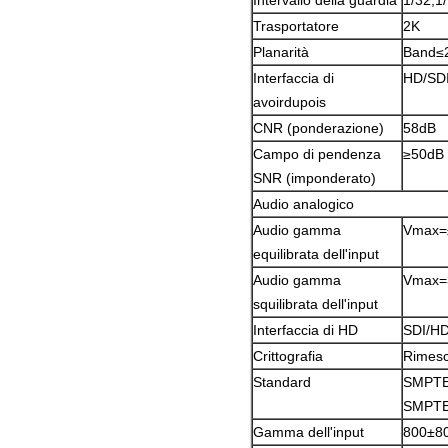
Intervallo della guardia
1/32,1/
Trasportatore
2K
Planarità
Band≤2
Interfaccia di
HD/SDI
avoirdupois
CNR (ponderazione)
58dB
Campo di pendenza
≥50dB
SNR (imponderato)
Audio analogico
Audio gamma
Vmax=
equilibrata dell'input
Audio gamma
Vmax=
squilibrata dell'input
Interfaccia di HD
SDI/HD
Crittografia
Rimesc
Standard
SMPTE 
SMPTE
Gamma dell'input
800±80