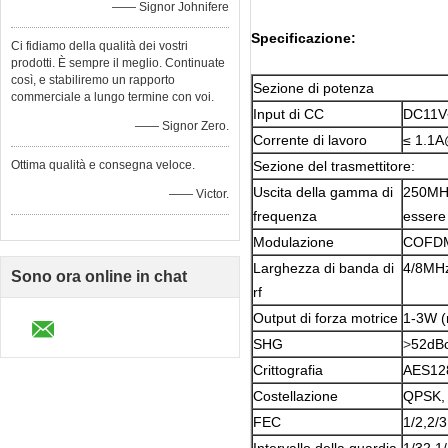
—— Signor Johnifere
Specificazione:
Ci fidiamo della qualità dei vostri
prodotti. È sempre il meglio. Continuate
così, e stabiliremo un rapporto
Sezione di potenza
commerciale a lungo termine con voi.
Input di CC
DC11V
—— Signor Zero.
Corrente di lavoro
≤ 1.1
Ottima qualità e consegna veloce.
Sezione del trasmettitore:
Uscita della gamma di
250MH
—— Victor.
frequenza
essere 
Modulazione
COFD
Larghezza di banda di
4/8MHz
Sono ora online in chat
rf
Output di forza motrice
1-3W (r
SHG
>
52dB
Crittografia
AES128
Costellazione
QPSK,
FEC
1/2,2/3