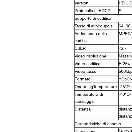
Versioni
HD 1,3
Protocollo di HDCP
Sì
Supporto di codifica
Tasso di avoirdupois
64, 96
Audio modo della
MPEG1
codifica
CBER
<2>
Video risoluzione
Massi
Video codifica
H.264
Video tasso
500kbp
Formato
YCbCr4
OperatingTemperature
-25℃
Temperatura di
-40℃
stoccaggio
Distanza
distan
distan
Caratteristiche di aspetto
Dimensione
167*9