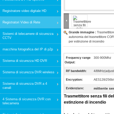
Registratore video digitale HD
Registratori Video di Rete
Grande immagine :
Trasmettitor
Sistemi di telecamere di sicurezza
autonomia del trasmettitore CO
CCTV
per estinzione di incendio
macchina fotografica del IP di p2p
Frequency range
300-900Mhz
Sistema di sicurezza HD DVR
Output:
RF bandwidth:
4/8MHz(adjust
Sistema di sicurezza DVR wireless
Encryption:
AES128/256bi
Sistema di sicurezza DVR a 4
canali
mittente sen
Evidenziare:
Trasmettitore senza fili 
4 Sistema di sicurezza DVR con
estinzione di incendio
telecamera