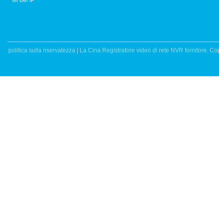
fili del IP
politica sulla riservatezza
|
La Cina Registratore video di rete NVR fornitore.
Cop