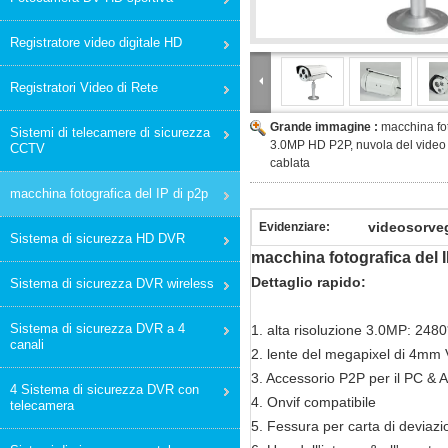
Registratore video digitale HD
Registratori Video di Rete
Grande immagine :
macchina fot
Sistemi di telecamere di sicurezza
3.0MP HD P2P, nuvola del video 
CCTV
cablata
macchina fotografica del IP di p2p
videosorveg
Evidenziare:
Sistema di sicurezza HD DVR
macchina fotografica del I
Dettaglio rapido:
Sistema di sicurezza DVR wireless
Sistema di sicurezza DVR a 4
1.
alta risoluzione 3.0MP: 248
canali
2. lente del megapixel di 4mm 
3. Accessorio P2P per il PC & 
4 Sistema di sicurezza DVR con
4.
Onvif compatibile
telecamera
5. Fessura per carta di deviazi