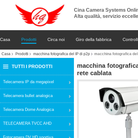
Cina Camera Systems Onli
Alta qualità, servizio eccel
Casa
Prodotti
Circa noi
Giro della fabbrica
Controll
Casa
Prodotti
macchina fotografica del IP di p2p
macchina fotografica del 
macchina fotografica
TUTTI I PRODOTTI
rete cablata
Telecamera IP da megapixel
Telecamera bullet analogica
Telecamera Dome Analogica
TELECAMERA TVCC AHD
Fotocamera DV HD sportiva