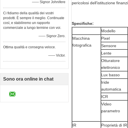
—— Signor Johnifere
pericolosi dell'istituzione finanz
Ci fidiamo della qualità dei vostri
prodotti. È sempre il meglio. Continuate
così, e stabiliremo un rapporto
Specifiche:
commerciale a lungo termine con voi.
Modello
—— Signor Zero.
Macchina
Pixel
fotografica
Sensore
Ottima qualità e consegna veloce.
Lente
—— Victor.
Otturatore
elettronico
Lux basso
Sono ora online in chat
Iride
automatica
ICR
Video
parametro
IR
Proprietà di IR