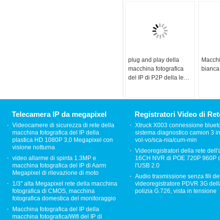
plug and play della
Macchi
macchina fotografica
bianca
del IP di P2P della lente
di 1.0MP 3.6mm per
IPHONE/androide
Telecamera IP da megapixel
Registratori Video di Ret
Videocamere di sicurezza di rete della
Xtruck X003 connessione bluet
macchina fotografica del IP della
sistema diagnostico camion 3 in
plastica HD 1080P 3,0 Megapixel con
vol-vo/sca-nia/cum-min
visione notturna
Videoregistratori della rete dell
video allarme di spinta 1.3MP e
16CH NVR di POE 720P 960P 
macchina fotografica del IP di Aarm
l'USB 2.0
Megapixel di rilevazione di moto
Audio trasmissione senza fili de
1/3" alta Megapixel rete della macchina
videoregistratore PDVR 3G dell
fotografica di CMOS, macchina
polizia G.726, vista in tensione
fotografica domestica del monitoraggio
Macchina fotografica del IP della
macchina fotografica/Wifi del IP di