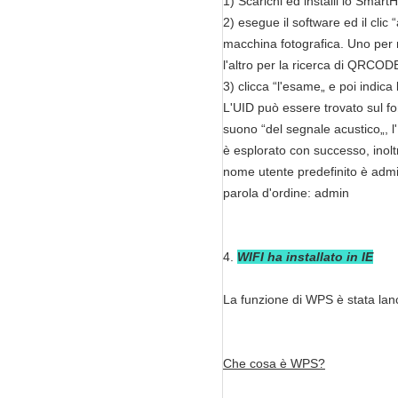
1)
Scarichi ed installi lo Smar
2) esegue il software ed il cli
macchina fotografica. Uno per
l'altro per la ricerca di QRCO
3) clicca “l'esame„ e poi indica
L'UID può essere trovato sul fo
suono “del segnale acustico„, l
è esplorato con successo, inoltr
nome utente predefinito è admi
parola d'ordine: admin
4.
WIFI ha installato in IE
La funzione di WPS è stata lanc
Che cosa è WPS?