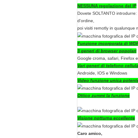
NESSUNA regolazione del IP
Dovete SOLTANTO introdurre: ww
d'ordine,
poi visiti remotly in qualunqu
Funzione incorporata di WDR 
3 generi di browser popolari
Google croma, safari, Firefox e
Vari generi di telefono cellul
Androide, IOS e Windows
Video funzione unica potente
Ottico zummi la funzione
Visione notturna eccellente
Caro amico,