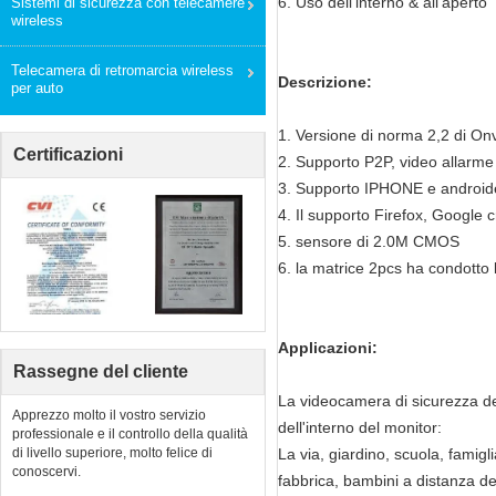
6. Uso dell'interno & all'aperto
Sistemi di sicurezza con telecamere
wireless
Telecamera di retromarcia wireless
Descrizione:
per auto
1. Versione di norma 2,2 di Onv
Certificazioni
2. Supporto P2P, video allarme
3. Supporto IPHONE e android
4. Il supporto Firefox, Google 
5. sensore di 2.0M CMOS
6. la matrice 2pcs ha condotto
Applicazioni:
Rassegne del cliente
La videocamera di sicurezza del
Apprezzo molto il vostro servizio
dell'interno del monitor:
professionale e il controllo della qualità
di livello superiore, molto felice di
La via, giardino, scuola, famig
conoscervi.
fabbrica, bambini a distanza de