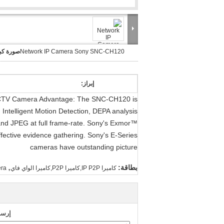
Network IP Camera Sony SNC-CH120
صورة كبي
إبراز:
TV Camera Advantage: The SNC-CH120 is
, Intelligent Motion Detection, DEPA analysis
and JPEG at full frame-rate. Sony's Exmor™
fective evidence gathering. Sony's E-Series
cameras have outstanding picture
,
بطاقة:
كاميرا IP P2P,كاميرا P2P,كاميرا الواي فاي
era
إرسا