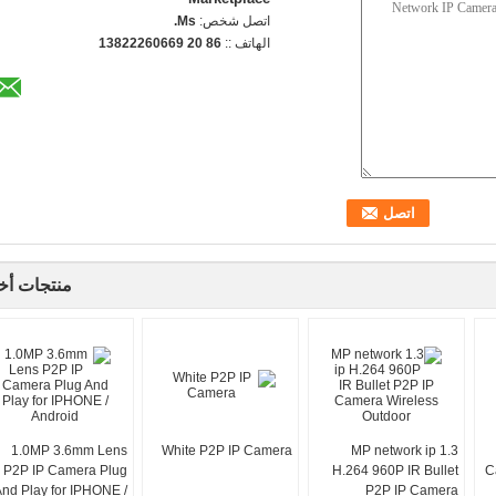
اتصل شخص:
Ms.
الهاتف ::
86 20 13822260669
منتجات أخ
1.0MP 3.6mm Lens
White P2P IP Camera
1.3 MP network ip
P2P IP Camera Plug
H.264 960P IR Bullet
C
nd Play for IPHONE /
P2P IP Camera