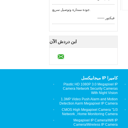
جودة ممتازة وتوصيل سريع.
—— فيكتور
ابن دردش الآن
كاميرا IP ميجابيكسل
Plastic HD 1080P 3.0 Megapixel IP
Camera Network Security Cameras
With Night Vision
1.3MP Video Push Alarm and Motion
Detection Aarm Megapixel IP Camera
1/3" CMOS High Megapixel Camera
Network , Home Monitoring Camera
Megapixel IP Camera/Wifi IP
Camera/Wireless IP Camera