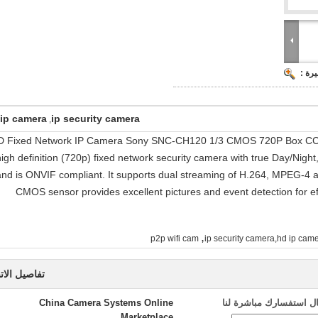
رة :
ip camera
ip security camera
,
D Fixed Network IP Camera Sony SNC-CH120 1/3 CMOS 720P Box CC
high definition (720p) fixed network security camera with true Day/Night
and is ONVIF compliant. It supports dual streaming of H.264, MPEG-4 
CMOS sensor provides excellent pictures and event detection for ef
,
p2p wifi cam
ip security camera,hd ip cam
تفاصيل الات
ل استفسارك مباشرة لنا
China Camera Systems Online
Marketplace