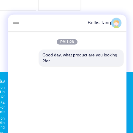
1/2.8 type progressive
Zoom Dome Camera
scan
Bellis Tang
1:28 PM
Good day, what product are you looking 
for?
طلب اقتباس
نظام أم
ion
إرسال
 in
tor
264
For
cle
E-Mail
خريطة الموقع
|
ion
ith
ing