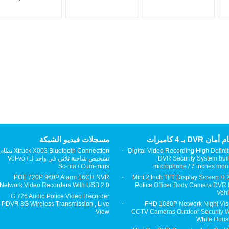
Android
Wireless Outdoor
ان DVR بـ 4 كاميرات
مسجلات فيديو الشبكة
Digital Video Recording High Definit
Xtruck X003 Bluetooth Connection نظام
DVR Security System built
تشخيص شاحنة ثلاثي في واحد لـ Vol-vo /
Sc-nia / Cum-mins
microphone / 7 inches moni
POE 720P 960P Alarm 16CH NVR
Mini 2 Inch TFT Display Screen H.
Network Video Recorders With USB 2.0
Police Officer Body Camera DVR 
Vehi
G.726 Audio Police Video Recorder
PDVR 3G Wireless Transmission , Live
FHD 1080P Network Night Vis
View
CCTV Cameras Outdoor Security W
White Hous