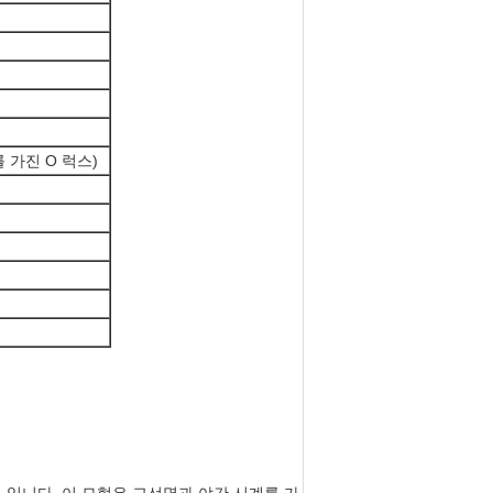
IR를 가진 O 럭스)