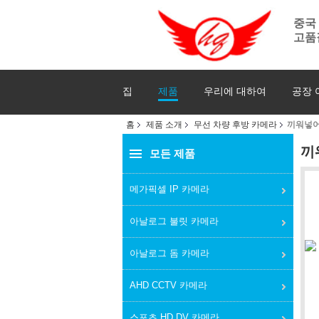
중국
고품
집
제품
우리에 대하여
공장 
홈
제품 소개
무선 차량 후방 카메라
끼워넣어
끼
모든 제품
메가픽셀 IP 카메라
아날로그 불릿 카메라
아날로그 돔 카메라
AHD CCTV 카메라
스포츠 HD DV 카메라