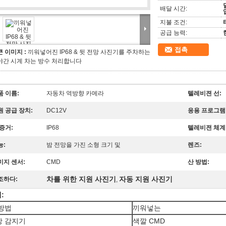
배달 시간:
지불 조건:
공급 능력:
접촉
큰 이미지 :
끼워넣어진 IP68 & 뒷 전망 사진기를 주차하는
야간 시계 차는 방수 처리합니다
품 이름:
자동차 역방향 카메라
텔레비젼 선:
원 공급 장치:
DC12V
응용 프로그램
 증거:
IP68
텔레비젼 체계
능:
밤 전망을 가진 소형 크기 및
렌즈:
미지 센서:
CMD
산 방법:
차를 위한 지원 사진기
자동 지원 사진기
조하다:
,
:
방법
끼워넣는
상 감지기
색깔 CMD