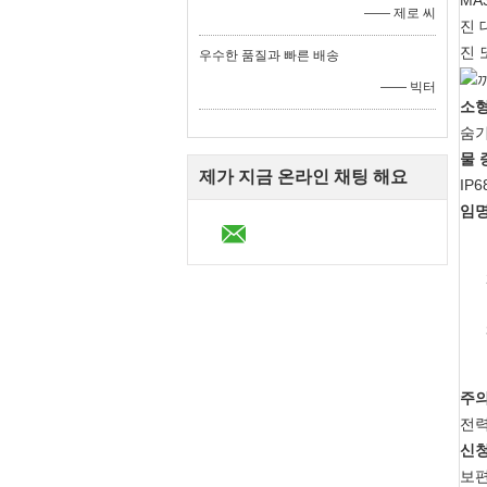
MA
—— 제로 씨
진 
진 
우수한 품질과 빠른 배송
—— 빅터
소형
숨기
물 
제가 지금 온라인 채팅 해요
IP
임명
주의
전력
신청
보편