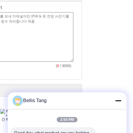
기
(
0
/ 3000)
Bellis Tang
2:54 PM
Good day, what product are you looking 