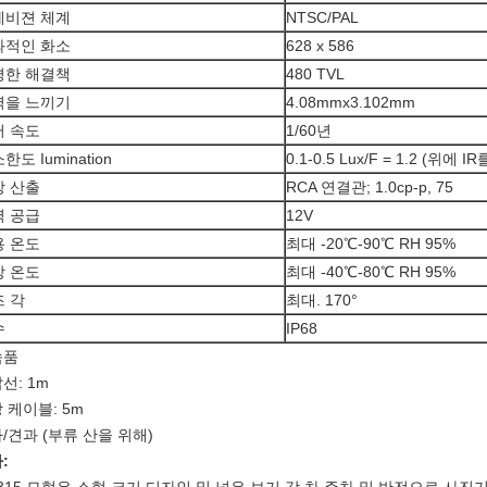
레비젼 체계
NTSC/PAL
과적인 화소
628 x 586
평한 해결책
480 TVL
역을 느끼기
4.08mmx3.102mm
터 속도
1/60년
한도 Iumination
0.1-0.5 Lux/F = 1.2 (위에 
상 산출
RCA 연결관; 1.0cp-p, 75
력 공급
12V
용 온도
최대 -20℃-90℃ RH 95%
장 온도
최대 -40℃-80℃ RH 95%
 각
최대. 170°
수
IP68
속품
선: 1m
 케이블: 5m
/견과 (부류 산을 위해)
: