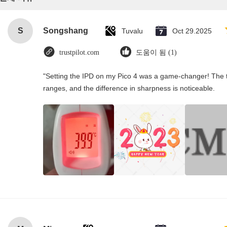
S
Songshang
Tuvalu
Oct 29.2025
trustpilot.com
도움이 됨 (1)
"Setting the IPD on my Pico 4 was a game-changer! The t
ranges, and the difference in sharpness is noticeable.