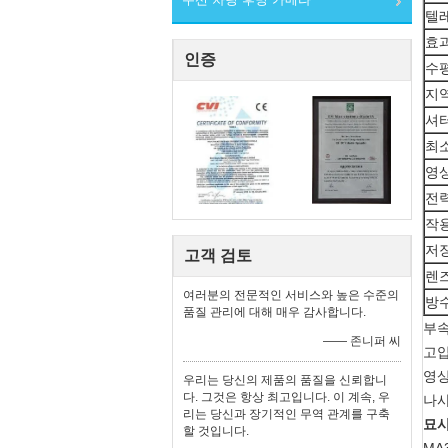
텔
효
인증
수
지
셔
최소
영
전
작
저
고객 검토
렌즈
여러분의 전문적인 서비스와 높은 수준의
방
품질 관리에 대해 매우 감사합니다.
부
—— 존니퍼 씨
고압
영상
우리는 당신의 제품의 품질을 신뢰합니
다. 그것은 항상 최고입니다. 이 계속, 우
나사
리는 당신과 장기적인 무역 관계를 구축
묘사
할 것입니다.