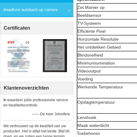
Zet Manier op
draadloze autoback-up camera
Beeldsensor
TV-Systeem
Certificaten
Efficiënte Pixel
Horizontale Resolutie
Het ontdekken Gebied
Blindsnelheid
Minimumiumination
Videooutput
Voeding
Werkende Temperatuur
Klantenoverzichten
Ik waardeer jullie professionele service
Opslagtemperatuur
en kwaliteitscontrole.
—— De heer Johnifere
Lenshoek
Maak waterdicht
We vertrouwen op de kwaliteit van uw
producten. Het is altijd het beste. Blijf dit
Toebehoren
doen, en we zullen een lange termijn