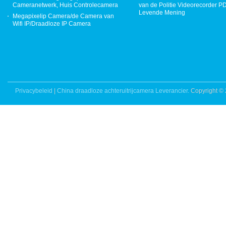
Cameranetwerk, Huis Controlecamera
van de Politie Videorecorder 
Levende Mening
Megapixelip Camera/de Camera van
Wifi IP/Draadloze IP Camera
Privacybeleid
|
China draadloze achteruitrijcamera Leverancier.
Copyright ©