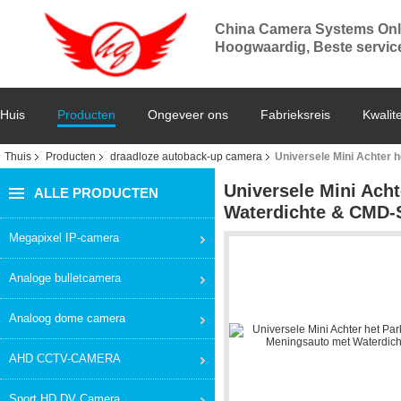
China Camera Systems Onl
Hoogwaardig, Beste service,
Huis
Producten
Ongeveer ons
Fabrieksreis
Kwalite
Thuis
Producten
draadloze autoback-up camera
Universele Mini Achter
Universele Mini Ach
ALLE PRODUCTEN
Waterdichte & CMD-
Megapixel IP-camera
Analoge bulletcamera
Analoog dome camera
AHD CCTV-CAMERA
Sport HD DV Camera