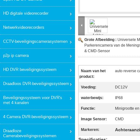
HD digitale videorecorder
Netwerkvideorecorders
Grote Afbeelding :
Universele Mi
CCTV-beveiligingscamerasystemen
Parkerencamera van de Menings
& CMD-Sensor
p2p ip camera
HD DVR beveiligingssysteem
Naam van het
auto reverse 
product:
Draadloos DVR-beveiligingssysteem
Voeding:
DC12V
Beveiligingssysteem voor DVR's
waterbewijs:
IP68
met 4 kanalen
Functie:
Minigrootte e
4 Camera DVR-beveiligingssysteem
Image Sensor:
CMD
Achteraanz
Markeren:
Draadloze
Camerabeveiligingssystemen
Specificaties: