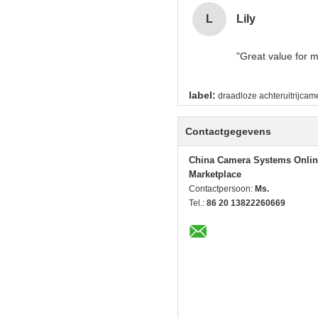
manual adjustment
L
Lily
strain during long
visual clarity is 
"Great value for m
finding that sweet
label:
draadloze achteruitrijcam
Contactgegevens
China Camera Systems Onlin
Marketplace
Contactpersoon:
Ms.
Tel.:
86 20 13822260669