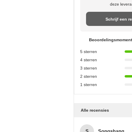
deze levera
Schrijf een r
Beoordelingsmomen
5 sterren
4 sterren
3 sterren
2 sterren
1 sterren
Alle recensies
S
Songshang